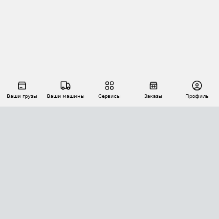
Ваши грузы
Ваши машины
Сервисы
Заказы
Профиль
АВТОМАТИЗАЦИЯ ПЕРЕВОЗОК
Площадки
Заказы
Торги
Тендеры
АТИ-Доки
GPS-мониторинг
АТИ Мессенджер
Цепочки грузов
API ATI.SU
ПОЛЕЗНОЕ