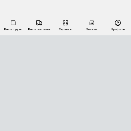
Ваши грузы
Ваши машины
Сервисы
Заказы
Профиль
АВТОМАТИЗАЦИЯ ПЕРЕВОЗОК
Площадки
Заказы
Торги
Тендеры
АТИ-Доки
GPS-мониторинг
АТИ Мессенджер
Цепочки грузов
API ATI.SU
ПОЛЕЗНОЕ
Расчет расстояний
БЕЗОПАСНОСТЬ
Академия ATI.SU
ATI.SU о безопасности
Звезды ATI.SU на вашем сайте
КОНТАКТЫ И ТАРИФЫ
Памятка по проверке контрагентов