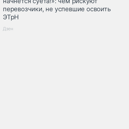
начнётся суета!»: чем рискуют
перевозчики, не успевшие освоить
ЭТрН
Дзен