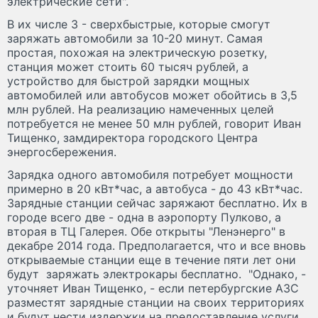
электрические сети".
В их числе 3 - сверхбыстрые, которые смогут
заряжать автомобили за 10-20 минут. Самая
простая, похожая на электрическую розетку,
станция может стоить 60 тысяч рублей, а
устройство для быстрой зарядки мощных
автомобилей или автобусов может обойтись в 3,5
млн рублей. На реализацию намеченных целей
потребуется не менее 50 млн рублей, говорит Иван
Тищенко, замдиректора городского Центра
энергосбережения.
Зарядка одного автомобиля потребует мощности
примерно в 20 кВт*час, а автобуса - до 43 кВт*час.
Зарядные станции сейчас заряжают бесплатно. Их в
городе всего две - одна в аэропорту Пулково, а
вторая в ТЦ Галерея. Обе открыты "Ленэнерго" в
декабре 2014 года. Предполагается, что и все вновь
открываемые станции еще в течение пяти лет они
будут заряжать электрокары бесплатно. "Однако, -
уточняет Иван Тищенко, - если петербургские АЗС
разместят зарядные станции на своих территориях
и будут нести издержки на предоставление услуги,