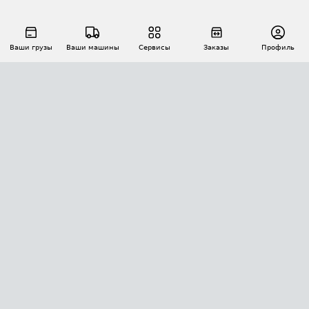
Ваши грузы
Ваши машины
Сервисы
Заказы
Профиль
АВТОМАТИЗАЦИЯ ПЕРЕВОЗОК
Площадки
Заказы
Торги
Тендеры
АТИ-Доки
GPS-мониторинг
АТИ Мессенджер
Цепочки грузов
API ATI.SU
ПОЛЕЗНОЕ
Расчет расстояний
БЕЗОПАСНОСТЬ
Академия ATI.SU
ATI.SU о безопасности
Звезды ATI.SU на вашем сайте
КОНТАКТЫ И ТАРИФЫ
Памятка по проверке контрагентов
Индекс ATI.SU FTL РФ
О системе ATI.SU
Светофор+
Средние ставки
ИНФОРМАЦИЯ