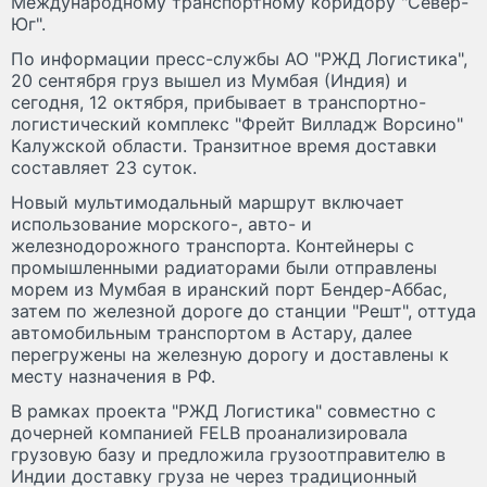
Международному транспортному коридору "Север-
Юг".
По информации пресс-службы АО "РЖД Логистика",
20 сентября груз вышел из Мумбая (Индия) и
сегодня, 12 октября, прибывает в транспортно-
логистический комплекс "Фрейт Вилладж Ворсино"
Калужской области. Транзитное время доставки
составляет 23 суток.
Новый мультимодальный маршрут включает
использование морского-, авто- и
железнодорожного транспорта. Контейнеры с
промышленными радиаторами были отправлены
морем из Мумбая в иранский порт Бендер-Аббас,
затем по железной дороге до станции "Решт", оттуда
автомобильным транспортом в Астару, далее
перегружены на железную дорогу и доставлены к
месту назначения в РФ.
В рамках проекта "РЖД Логистика" совместно с
дочерней компанией FELB проанализировала
грузовую базу и предложила грузоотправителю в
Индии доставку груза не через традиционный