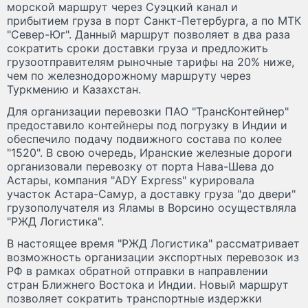
морской маршрут через Суэцкий канал и
прибытием груза в порт Санкт-Петербурга, а по МТК
"Север-Юг". Данный маршрут позволяет в два раза
сократить сроки доставки груза и предложить
грузоотправителям рыночные тарифы на 20% ниже,
чем по железнодорожному маршруту через
Туркмению и Казахстан.
Для организации перевозки ПАО "ТрансКонтейнер"
предоставило контейнеры под погрузку в Индии и
обеспечило подачу подвижного состава по колее
"1520". В свою очередь, Иранские железные дороги
организовали перевозку от порта Нава-Шева до
Астары, компания "ADY Express" курировала
участок Астара-Самур, а доставку груза "до двери"
грузополучателя из Яламы в Ворсино осуществляла
"РЖД Логистика".
В настоящее время "РЖД Логистика" рассматривает
возможность организации экспортных перевозок из
РФ в рамках обратной отправки в направлении
стран Ближнего Востока и Индии. Новый маршрут
позволяет сократить транспортные издержки