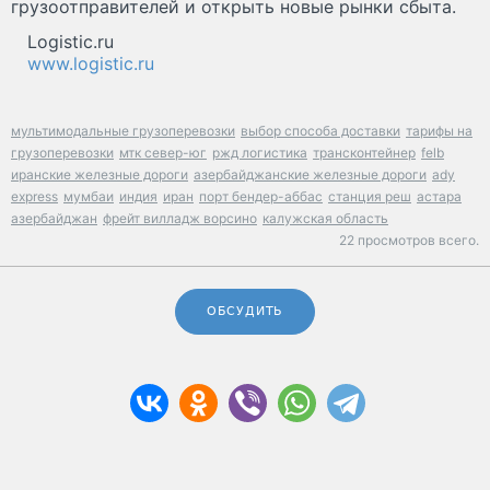
грузоотправителей и открыть новые рынки сбыта.
Logistic.ru
www.logistic.ru
мультимодальные грузоперевозки
выбор способа доставки
тарифы на
грузоперевозки
мтк север-юг
ржд логистика
трансконтейнер
felb
иранские железные дороги
азербайджанские железные дороги
ady
express
мумбаи
индия
иран
порт бендер-аббас
станция реш
астара
азербайджан
фрейт вилладж ворсино
калужская область
22 просмотров всего.
ОБСУДИТЬ