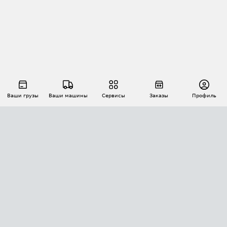
Ваши грузы
Ваши машины
Сервисы
Заказы
Профиль
АВТОМАТИЗАЦИЯ ПЕРЕВОЗОК
Площадки
Заказы
Торги
Тендеры
АТИ-Доки
GPS-мониторинг
АТИ Мессенджер
Цепочки грузов
API ATI.SU
ПОЛЕЗНОЕ