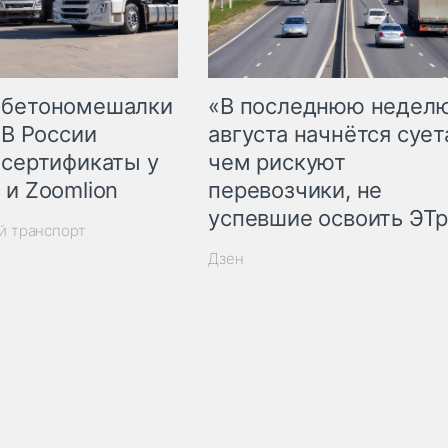
 бетономешалки
«В последнюю недел
 В России
августа начнётся суета
 сертификаты у
чем рискуют
 и Zoomlion
перевозчики, не
успевшие освоить ЭТ
й транспорт
Дзен