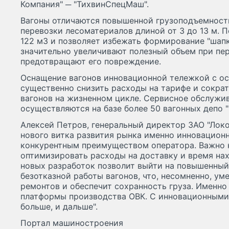
Компания" ─ "ТихвинСпецМаш".
Вагоны отличаются повышенной грузоподъемность
перевозки лесоматериалов длиной от 3 до 13 м. 
122 м
3
и позволяет избежать формирование "шапк
значительно увеличивают полезный объем при пер
предотвращают его повреждение.
Оснащение вагонов инновационной тележкой с ос
существенно снизить расходы на тарифе и сокра
вагонов на жизненном цикле. Сервисное обслужи
осуществляются на базе более 50 вагонных депо "
Алексей Петров, генеральный директор ЗАО "Локот
нового витка развития рынка именно инновацион
конкурентным преимуществом оператора. Важно не
оптимизировать расходы на доставку и время на
новых разработок позволит выйти на повышенный
безотказной работы вагонов, что, несомненно, у
ремонтов и обеспечит сохранность груза. Именно
платформы производства ОВК. С инновационными 
больше, и дальше".
Портал машиностроения