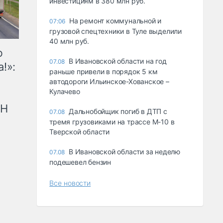
инвестициям в 380 млн руб.
На ремонт коммунальной и
07:06
грузовой спецтехники в Туле выделили
40 млн руб.
ю
В Ивановской области на год
07.08
!»:
раньше привели в порядок 5 км
автодороги Ильинское-Хованское –
Кулачево
рН
Дальнобойщик погиб в ДТП с
07.08
тремя грузовиками на трассе М-10 в
Тверской области
В Ивановской области за неделю
07.08
подешевел бензин
Все новости