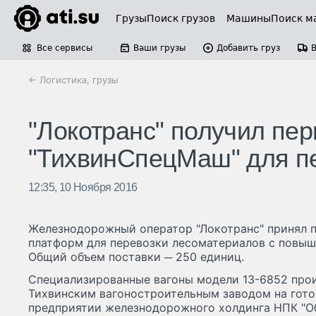
Грузы
Поиск грузов
Машины
Поиск м
Все сервисы
Ваши грузы
Добавить груз
← Логистика, грузы
"Локотранс" получил пе
"ТихвинСпецМаш" для п
12:35, 10 Ноября 2016
Железнодорожный оператор "Локотранс" принял п
платформ для перевозки лесоматериалов с повы
Общий объем поставки ─ 250 единиц.
Специализированные вагоны модели 13-6852 прои
Тихвинским вагоностроительным заводом на гото
предприятии железнодорожного холдинга НПК "О