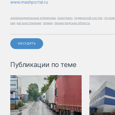
www.mashportal.ru
железнодорожные операторы
локотранс
подвижной состав
грузов
овк
вагоностроение
тихвин
ленинградская область
ОБСУДИТЬ
Публикации по теме