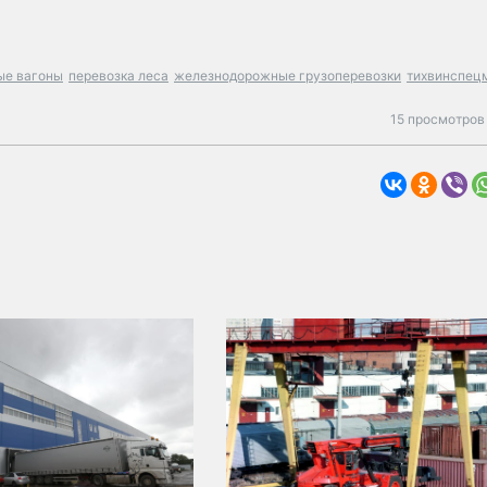
ые вагоны
перевозка леса
железнодорожные грузоперевозки
тихвинспец
15 просмотров