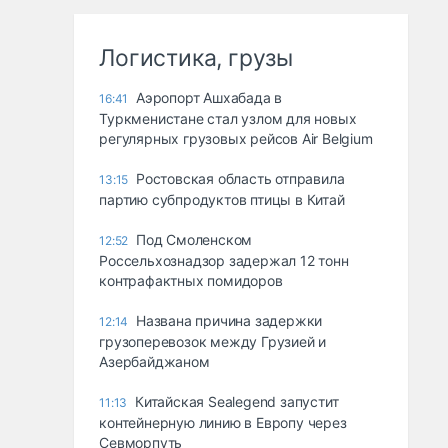
Логистика, грузы
Аэропорт Ашхабада в
16:41
Туркменистане стал узлом для новых
регулярных грузовых рейсов Air Belgium
Ростовская область отправила
13:15
партию субпродуктов птицы в Китай
Под Смоленском
12:52
Россельхознадзор задержал 12 тонн
контрафактных помидоров
Названа причина задержки
12:14
грузоперевозок между Грузией и
Азербайджаном
Китайская Sealegend запустит
11:13
контейнерную линию в Европу через
Севморпуть