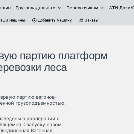
ашин
Грузовладельцам
Перевозчикам
АТИ-Доки
А
Ваши машины
Добавить машину
Заказы
рвую партию платформ
еревозки леса
ервую партию вагонов-
шенной грузоподъемностью.
зведены в кооперации с
вящемся к запуску новом
бъединенная Вагонная