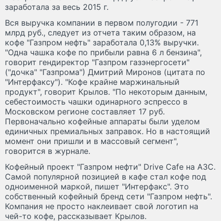
заработала за весь 2015 г.
Вся выручка компании в первом полугодии - 771
млрд руб., следует из отчета таким образом, на
кофе "Газпром нефть" заработала 0,13% выручки.
"Одна чашка кофе по прибыли равна 6 л бензина",
говорит гендиректор "Газпром газэнергосети"
("дочка" "Газпрома") Дмитрий Миронов (цитата по
"Интерфаксу"). "Кофе крайне маржинальный
продукт", говорит Крылов. "По некоторым данным,
себестоимость чашки одинарного эспрессо в
Московском регионе составляет 17 руб.
Первоначально кофейные аппараты были уделом
единичных премиальных заправок. Но в настоящий
момент они пришли и в массовый сегмент",
говорится в журнале.
Кофейный проект "Газпром нефти" Drive Cafe на АЗС.
Самой популярной позицией в кафе стал кофе под
одноименной маркой, пишет "Интерфакс". Это
собственный кофейный бренд сети "Газпром нефть".
Компания не просто наклеивает свой логотип на
чей-то кофе, рассказывает Крылов.