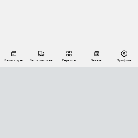
Ваши грузы
Ваши машины
Сервисы
Заказы
Профиль
АВТОМАТИЗАЦИЯ ПЕРЕВОЗОК
Площадки
Заказы
Торги
Тендеры
АТИ-Доки
GPS-мониторинг
АТИ Мессенджер
Цепочки грузов
API ATI.SU
ПОЛЕЗНОЕ