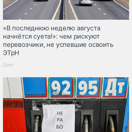
«В последнюю неделю августа
начнётся суета!»: чем рискуют
перевозчики, не успевшие освоить
ЭТрН
Дзен