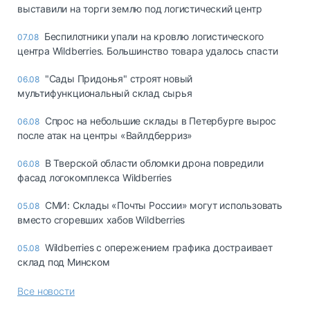
выставили на торги землю под логистический центр
Беспилотники упали на кровлю логистического
07.08
центра Wildberries. Большинство товара удалось спасти
"Сады Придонья" строят новый
06.08
мультифункциональный склад сырья
Спрос на небольшие склады в Петербурге вырос
06.08
после атак на центры «Вайлдберриз»
В Тверской области обломки дрона повредили
06.08
фасад логокомплекса Wildberries
СМИ: Склады «Почты России» могут использовать
05.08
вместо сгоревших хабов Wildberries
Wildberries с опережением графика достраивает
05.08
склад под Минском
Все новости