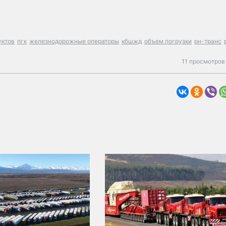
уктов
пгк
железнодорожные операторы
кбшжд
объем погрузки
рн-транс
11 просмотров