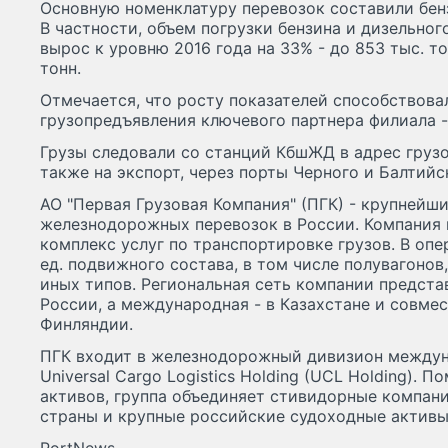
Основную номенклатуру перевозок составили бенз
В частности, объем погрузки бензина и дизельного
вырос к уровню 2016 года на 33% - до 853 тыс. тон
тонн.
Отмечается, что росту показателей способствова
грузопредъявления ключевого партнера филиала -
Грузы следовали со станций КбшЖД в адрес грузо
также на экспорт, через порты Черного и Балтийс
АО "Первая Грузовая Компания" (ПГК) - крупнейш
железнодорожных перевозок в России. Компания
комплекс услуг по транспортировке грузов. В опе
ед. подвижного состава, в том числе полувагонов
иных типов. Региональная сеть компании предста
России, а международная - в Казахстане и совме
Финляндии.
ПГК входит в железнодорожный дивизион междун
Universal Cargo Logistics Holding (UCL Holding).
активов, группа объединяет стивидорные компан
страны и крупные российские судоходные активы