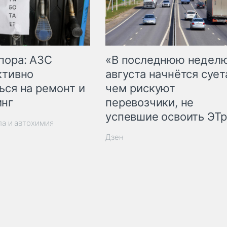
пора: АЗС
«В последнюю недел
ктивно
августа начнётся суета
ься на ремонт и
чем рискуют
инг
перевозчики, не
успевшие освоить ЭТ
ла и автохимия
Дзен