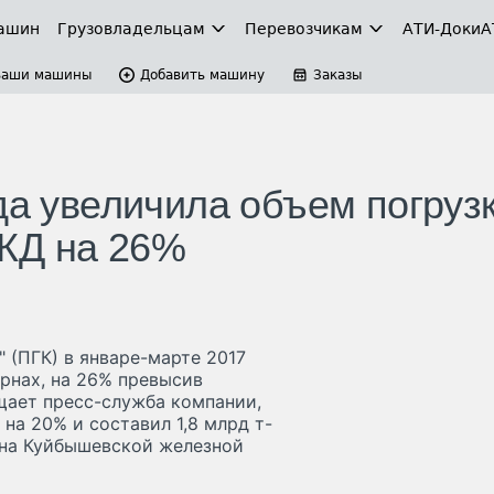
ашин
Грузовладельцам
Перевозчикам
АТИ-Доки
А
Ваши машины
Добавить машину
Заказы
да увеличила объем погруз
ЖД на 26%
 (ПГК) в январе-марте 2017
ернах, на 26% превысив
щает пресс-служба компании,
на 20% и составил 1,8 млрд т-
 на Куйбышевской железной