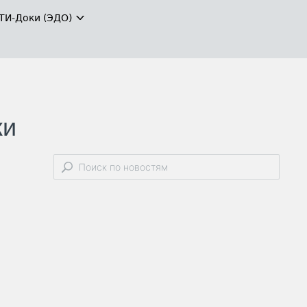
ТИ-Доки (ЭДО)
ки