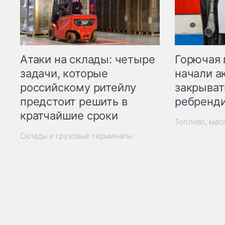
Горючая 
Атаки на склады: четыре
начали а
задачи, которые
закрыват
российскому ритейлу
ребренд
предстоит решить в
кратчайшие сроки
Топливо, мас
Склады и грузовые терминалы