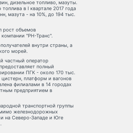
ин, дизельное топливо, мазуты.
 топлива в I квартале 2017 года
н, мазута - на 10%, до 194 тыс.
л рост объемов
 компании "РН-Транс".
получателей внутри страны, а
кого морей.
ий частный оператор
 предоставляет полный
рировании ПГК - около 170 тыс.
, цистерн, платформ и вагонов
влена филиалами в 14 городах
стным предприятием в
ародной транспортной группы
 Помимо железнодорожных
ии на Северо-Западе и Юге
.