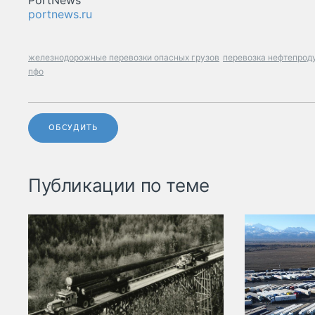
PortNews
portnews.ru
железнодорожные перевозки опасных грузов
перевозка нефтепрод
пфо
ОБСУДИТЬ
Публикации по теме