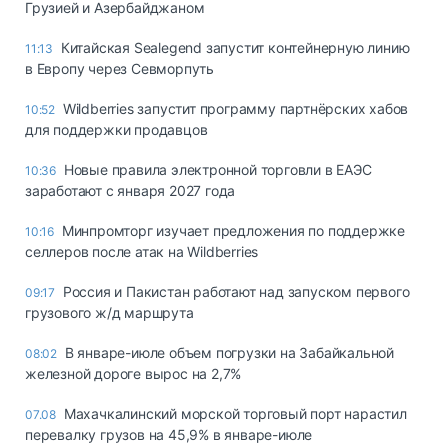
Грузией и Азербайджаном
Китайская Sealegend запустит контейнерную линию
11:13
в Европу через Севморпуть
Wildberries запустит программу партнёрских хабов
10:52
для поддержки продавцов
Новые правила электронной торговли в ЕАЭС
10:36
заработают с января 2027 года
Минпромторг изучает предложения по поддержке
10:16
селлеров после атак на Wildberries
Россия и Пакистан работают над запуском первого
09:17
грузового ж/д маршрута
В январе-июле объем погрузки на Забайкальной
08:02
железной дороге вырос на 2,7%
Махачкалинский морской торговый порт нарастил
07.08
перевалку грузов на 45,9% в январе-июле