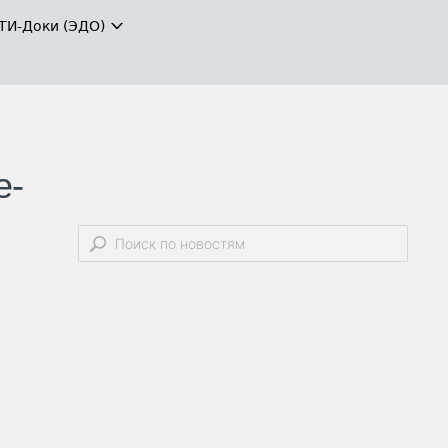
ТИ-Доки (ЭДО)
е-