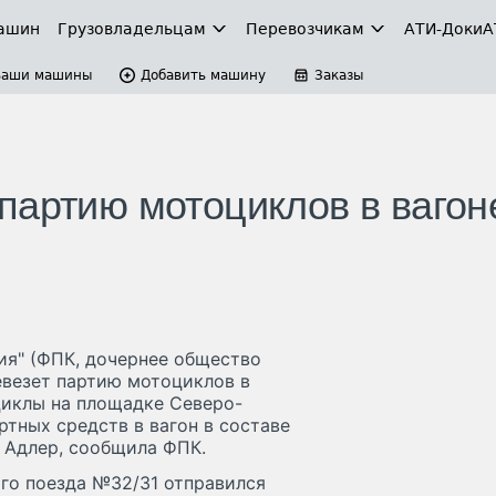
ашин
Грузовладельцам
Перевозчикам
АТИ-Доки
А
Ваши машины
Добавить машину
Заказы
партию мотоциклов в вагон
ия" (ФПК, дочернее общество
евезет партию мотоциклов в
циклы на площадке Северо-
ртных средств в вагон в составе
 Адлер, сообщила ФПК.
го поезда №32/31 отправился