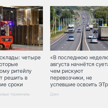
 склады: четыре
«В последнюю недел
которые
августа начнётся суета
ому ритейлу
чем рискуют
т решить в
перевозчики, не
ие сроки
успевшие освоить ЭТ
зовые терминалы
Дзен