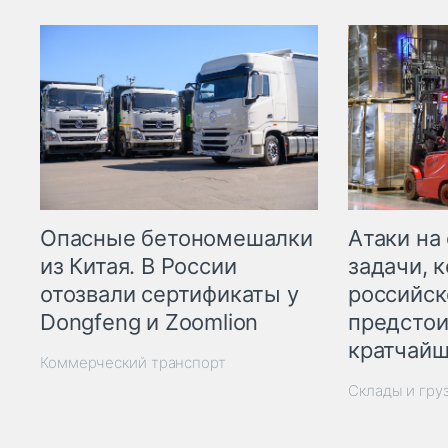
Опасные бетономешалки
Атаки на
из Китая. В России
задачи, 
отозвали сертификаты у
российск
Dongfeng и Zoomlion
предстои
кратчайш
Коммерческий транспорт
Склады и гру