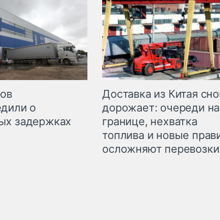
Доставка из Китая сно
ров
дорожает: очереди на
дили о
границе, нехватка
ых задержках
топлива и новые прав
осложняют перевозки