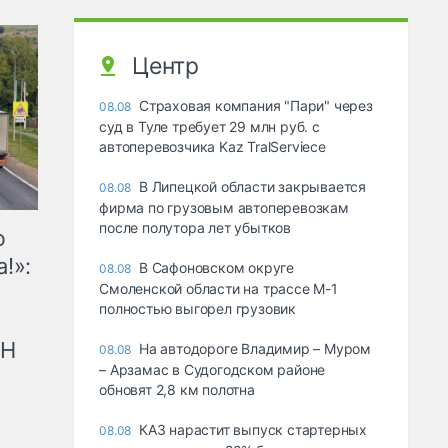
Центр
Страховая компания "Пари" через
08.08
суд в Туле требует 29 млн руб. с
автоперевозчика Kaz TralServiece
В Липецкой области закрывается
08.08
фирма по грузовым автоперевозкам
после полутора лет убытков
ю
!»:
В Сафоновском округе
08.08
Смоленской области на трассе М-1
полностью выгорел грузовик
рН
На автодороге Владимир – Муром
08.08
– Арзамас в Судогодском районе
обновят 2,8 км полотна
КАЗ нарастит выпуск стартерных
08.08