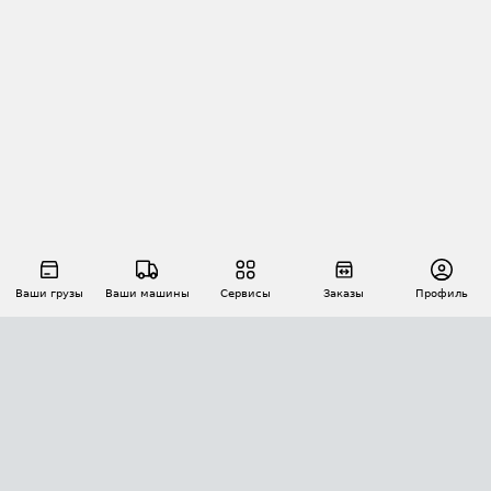
Ваши грузы
Ваши машины
Сервисы
Заказы
Профиль
АВТОМАТИЗАЦИЯ ПЕРЕВОЗОК
Площадки
Заказы
Торги
Тендеры
АТИ-Доки
GPS-мониторинг
АТИ Мессенджер
Цепочки грузов