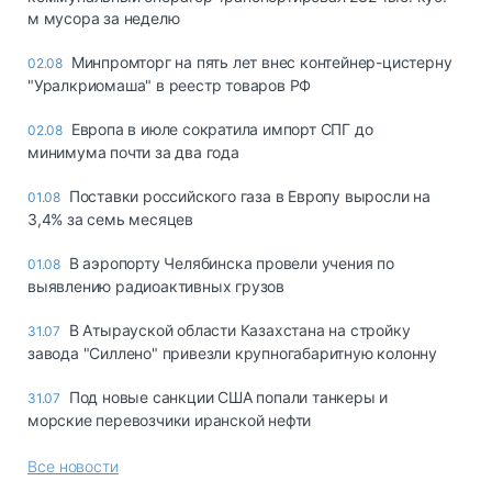
м мусора за неделю
Минпромторг на пять лет внес контейнер-цистерну
02.08
"Уралкриомаша" в реестр товаров РФ
Европа в июле сократила импорт СПГ до
02.08
минимума почти за два года
Поставки российского газа в Европу выросли на
01.08
3,4% за семь месяцев
В аэропорту Челябинска провели учения по
01.08
выявлению радиоактивных грузов
В Атырауской области Казахстана на стройку
31.07
завода "Силлено" привезли крупногабаритную колонну
Под новые санкции США попали танкеры и
31.07
морские перевозчики иранской нефти
Все новости