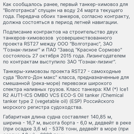
Как сообщалось ранее, первый танкер-химовоз для
"Волготранса" спущен на воду 24 марта текущего
года. Передача обоих танкеров, согласно контракту,
должна состояться в период летней навигации.
Подписание контрактов на строительство двух
танкеров-химовозов усовершенствованного
проекта RST27 между ООО "Волготранс", ЗАО
"Гознак-лизинг" и ПАО "Завод "Красное Сормово"
состоялось 27 октября 2015 года. Лизингодателем
по контрактам выступило ЗАО "Гознак-лизинг".
Танкеры-химовозы проекта RST27 - самоходные
суда "Волго-Дон макс" класса, предназначенные для
смешанной (река-море) перевозки широкого
спектра наливных грузов. Класс танкера: КМ (*) Ice1
R2 AUT1-ICS OMBO VCS ECO-S Oil tanker /Chemical
tanker type 2 (vegetable oil) (ESP) Российского
морского регистра судоходства.
Габаритная длина судна составляет 140,85 м,
ширина - 16,7 м, высота борта - 6,0 м, дедвейт в реке
(при осадке 3,6 м) - 5378 тонн, дедвейт в море (при