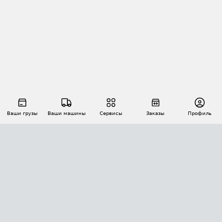
Ваши грузы
Ваши машины
Сервисы
Заказы
Профиль
АВТОМАТИЗАЦИЯ ПЕРЕВОЗОК
Площадки
Заказы
Торги
Тендеры
АТИ-Доки
GPS-мониторинг
АТИ Мессенджер
Цепочки грузов
API ATI.SU