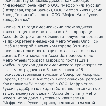
производству колесных дисков. Как сообщает
"Интерфакс", речь идет о ООО "Мефро Уилз Руссиа"
(Татарстан, город Заинск), ООО "Мефро Уилз Руссиа
Завод Тольятти", а также ООО "Мефро Уилз Руссиа
Завод Заинск".
В июне 2017 года американский производитель
колесных дисков и автозапчастей - корпорация
Accuride Corporation - объявил о получении согласия
на приобретение немецкой Mefro Wheels GmbH со
штаб-квартирой в немецком городе Золинген -
производителя и поставщика стальных колесных
дисков. Как отмечали в Accuride, приобретение
Mefro Wheels "создаст мирового поставщика
колёсных дисков для коммерческого транспорта со
штатом сотрудников в 5 тыс. человек и 15
производственными точками в Северной Америке,
Европе, России и Азиатско-Тихоокеанском регионе".
Как пояснили "Интерфаксу" в ООО "Мефро Уилз
Руссиа", одобренное ходатайство является частью
вышеупомянутой сделки. "Accuride купит у Mefro
Wheels Gmbh долю в уставном капитале ООО
"Мефро Уилз Руссиа", принадлежащую немецкой