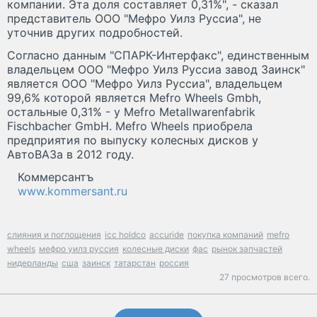
компании. Эта доля составляет 0,31%", - сказал
представитель ООО "Мефро Уилз Руссиа", не
уточнив других подробностей.
Согласно данным "СПАРК-Интерфакс", единственным
владельцем ООО "Мефро Уилз Руссиа завод Заинск"
является ООО "Мефро Уилз Руссиа", владельцем
99,6% которой является Mefro Wheels Gmbh,
остальные 0,31% - у Mefro Metallwarenfabrik
Fischbacher GmbH. Mefro Wheels приобрела
предприятия по выпуску колесных дисков у
АвтоВАЗа в 2012 году.
Коммерсантъ
www.kommersant.ru
слияния и поглощения
icc holdco
accuride
покупка компаний
mefro
wheels
мефро уилз руссия
колесные диски
фас
рынок запчастей
нидерланды
сша
заинск
татарстан
россия
27 просмотров всего.