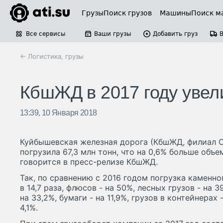
Грузы
Поиск грузов
Машины
Поиск м
Все сервисы
Ваши грузы
Добавить груз
← Логистика, грузы
КбшЖД в 2017 году увел
13:39, 10 Января 2018
Куйбышевская железная дорога (КбшЖД, филиал О
погрузила 67,3 млн тонн, что на 0,6% больше объем
говорится в пресс-релизе КбшЖД.
Так, по сравнению с 2016 годом погрузка каменно
в 14,7 раза, флюсов - на 50%, лесных грузов - на 39
на 33,2%, бумаги - на 11,9%, грузов в контейнерах 
4,1%.