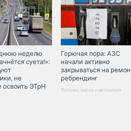
Горючая пора: АЗС
еднюю неделю
начали активно
ачнётся суета!»:
закрываться на ремон
куют
ребрендинг
ики, не
 освоить ЭТрН
Топливо, масла и автохимия