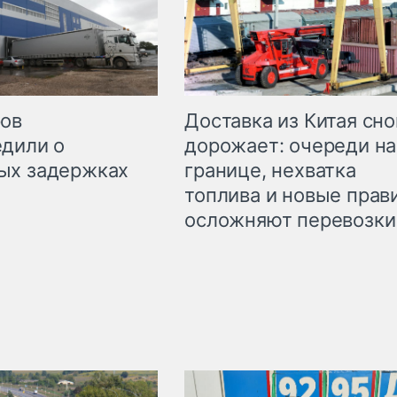
Доставка из Китая сно
ров
дорожает: очереди на
дили о
границе, нехватка
ых задержках
топлива и новые прав
осложняют перевозки