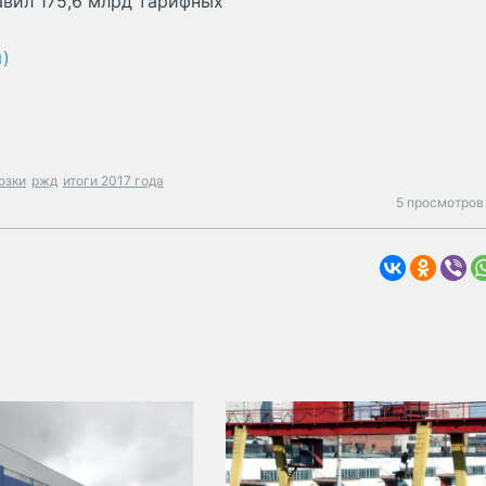
авил 175,6 млрд тарифных
)
озки
ржд
итоги 2017 года
5 просмотров