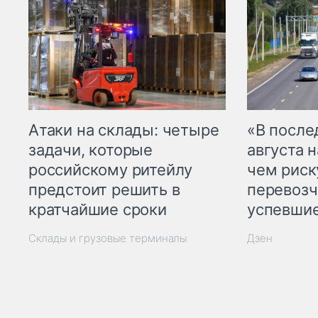
Атаки на склады: четыре
«В посл
задачи, которые
августа н
российскому ритейлу
чем рис
предстоит решить в
перевозч
кратчайшие сроки
успевшие
Склады и грузовые терминалы
Дзен