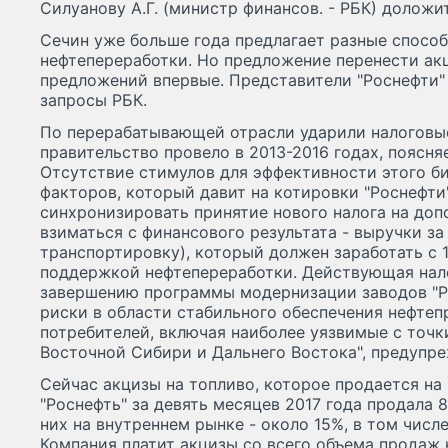
Силуанову А.Г. (министр финансов. - РБК) доложи
Сечин уже больше года предлагает разные спосо
нефтепереработки. Но предложение перенести ак
предложений впервые. Представители "Роснефти" 
запросы РБК.
По перерабатывающей отрасли ударили налоговы
правительство провело в 2013-2016 годах, поясня
Отсутствие стимулов для эффективности этого би
факторов, который давит на котировки "Роснефти"
синхронизировать принятие нового налога на доп
взиматься с финансового результата - выручки з
транспортировку), который должен заработать с 1
поддержкой нефтепереработки. Действующая нало
завершению программы модернизации заводов "Р
риски в области стабильного обеспечения нефте
потребителей, включая наиболее уязвимые с точк
Восточной Сибири и Дальнего Востока", предупре
Сейчас акцизы на топливо, которое продается на 
"Роснефть" за девять месяцев 2017 года продала 8
них на внутреннем рынке - около 15%, в том числ
Компания платит акцизы со всего объема продаж н