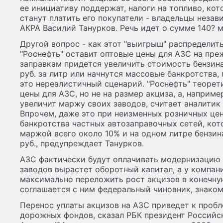
ее инициативу поддержат, налоги на топливо, ко
станут платить его покупатели - владельцы неза
АКРА Василий Танурков. Речь идет о сумме 140? мл
Другой вопрос - как этот "выигрыш" распределить
"Роснефть" оставит оптовые цены для АЗС на преж
заправкам придется увеличить стоимость бензина
руб. за литр или начнутся массовые банкротства, 
это нереалистичный сценарий. "Роснефть" теоре
цены для АЗС, но не на размер акциза, а, наприме
увеличит маржу своих заводов, считает аналитик 
Впрочем, даже это при неизменных розничных це
банкротства частных автозаправочных сетей, кот
маржой всего около 10% и на одном литре бензи
руб., предупреждает Танурков.
АЗС фактически будут оплачивать модернизацию Н
заводов вырастет оборотный капитал, а у компани
максимально переложить рост акцизов в конечну
соглашается с ним федеральный чиновник, знако
Перенос уплаты акцизов на АЗС приведет к проб
дорожных фондов, сказал РБК президент Российс