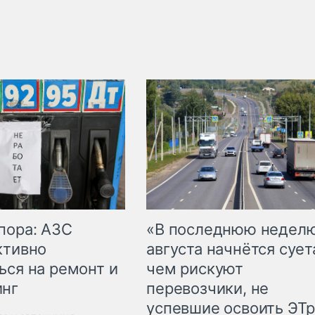
пора: АЗС
«В последнюю недел
ктивно
августа начнётся суета
ься на ремонт и
чем рискуют
инг
перевозчики, не
успевшие освоить ЭТ