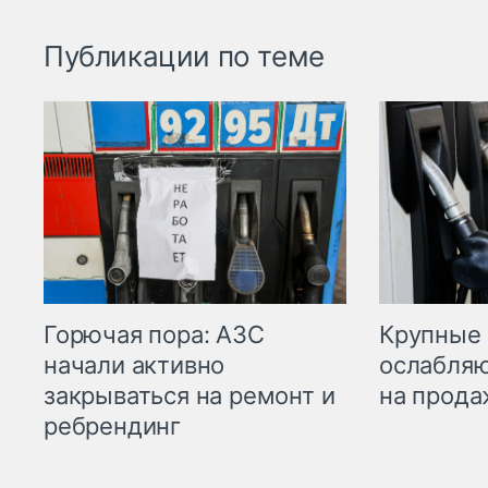
Публикации по теме
Горючая пора: АЗС
Крупные 
начали активно
ослабляю
закрываться на ремонт и
на прода
ребрендинг