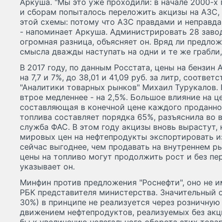
Аркуша. "Мы это уже проходили: в начале 2000-х
и сборам попыталось переложить акцизы на АЗС, 
этой схемы: потому что АЗС правдами и неправда
- напоминает Аркуша. Администрировать 28 завод
огромная разница, объясняет он. Вряд ли предлож
смысла дважды наступать на одни и те же грабли,
В 2017 году, по данным Росстата, цены на бензин
на 7,7 и 7%, до 38,01 и 41,09 руб. за литр, соотве
"Аналитики товарных рынков" Михаил Турукалов.
втрое медленнее - на 2,5%. Большое влияние на ц
составляющая в конечной цене каждого проданно
топлива составляет порядка 65%, разъяснила во в
служба ФАС. В этом году акцизы вновь вырастут, 
мировых цен на нефтепродукты экспортировать и
сейчас выгоднее, чем продавать на внутреннем рын
цены на топливо могут продолжить рост и без пе
указывает он.
Минфин против предложения "Роснефти", оно не и
РБК представителя министерства. Значительный 
30%) в принципе не реализуется через розничную 
движением нефтепродуктов, реализуемых без акци