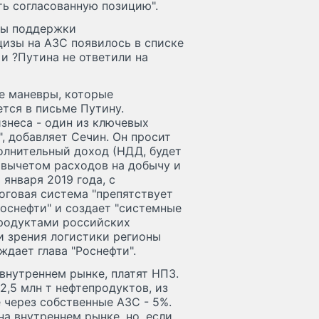
ть согласованную позицию".
бы поддержки
цизы на АЗС появилось в списке
и ?Путина не ответили на
е маневры, которые
ется в письме Путину.
знеса - один из ключевых
, добавляет Сечин. Он просит
олнительный доход (НДД, будет
а вычетом расходов на добычу и
 января 2019 года, с
говая система "препятствует
оснефти" и создает "системные
продуктами российских
и зрения логистики регионы
ждает глава "Роснефти".
внутреннем рынке, платят НПЗ.
2,5 млн т нефтепродуктов, из
е через собственные АЗС - 5%.
а внутреннем рынке, но, если