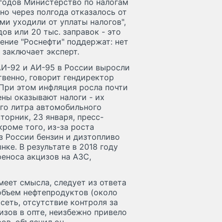
 годов Министерство по налогам
но через полгода отказалось от
ми уходили от уплаты налогов",
ов или 20 тыс. заправок - это
ение "Роснефти" поддержат: нет
 заключает эксперт.
 АИ-92 и АИ-95 в России выросли
тственно, говорит гендиректор
 При этом инфляция росла почти
ены оказывают налоги - их
го литра автомобильного
торник, 23 января, пресс-
кроме того, из-за роста
з России бензин и дизтопливо
ке. В результате в 2018 году
реноса акцизов на АЗС,
меет смысла, следует из ответа
объем нефтепродуктов (около
сеть, отсутствие контроля за
зов в опте, неизбежно привело