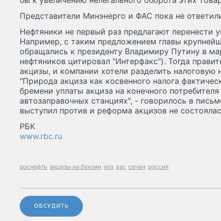
бы к увеличению нелегального оборота этих товар
Представители Минэнерго и ФАС пока не ответили
Нефтяники не первый раз предлагают перенести у
Например, с таким предложением главы крупней
обращались к президенту Владимиру Путину в мар
нефтяников цитировал "Интерфакс"). Тогда прави
акцизы, и компании хотели разделить налоговую 
"Природа акциза как косвенного налога фактичес
бремени уплаты акциза на конечного потребителя
автозаправочных станциях", - говорилось в письм
выступил против и реформа акцизов не состоялас
РБК
www.rbc.ru
роснефть
акцизы на бензин
нпз
азс
сечин
россия
ОБСУДИТЬ