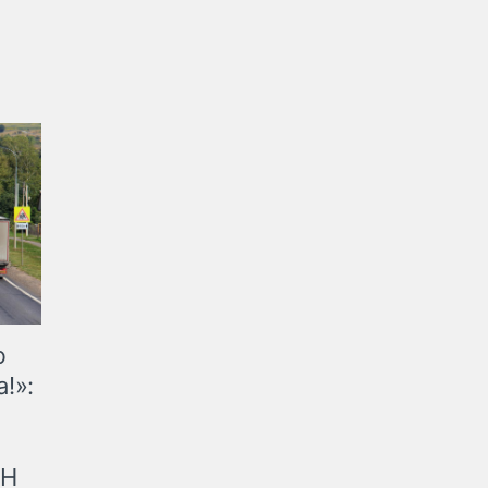
ю
!»:
рН