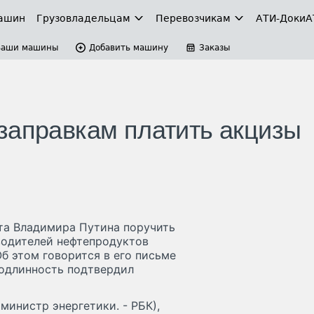
ашин
Грузовладельцам
Перевозчикам
АТИ-Доки
А
Ваши машины
Добавить машину
Заказы
заправкам платить акцизы
нта Владимира Путина поручить
водителей нефтепродуктов
б этом говорится в его письме
 подлинность подтвердил
министр энергетики. - РБК),