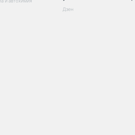
ла и автохимия
Дзен