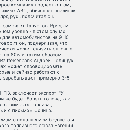
торое компания продает оптом,
висимых АЗС, объясняет аналитик
рд руб., подсчитал он.
, замечает Танурков. Вряд ли
нем уровне - в этом случае
 для автомобилистов на 9-10
говорит он, подчеркивая, что
тически может снизить оптовые
р, на 80% и таким образом
Raiffeisenbank Андрей Полищук.
нах может спровоцировать
орые и сейчас работают с
на зарабатывают примерно 3-5
ПЗ, заключает эксперт. "У
и не будет болеть голова, как
ю стоимость топлива",
мый с письмом Сечина.
лемам с пополнением бюджета и
кого топливного союза Евгений