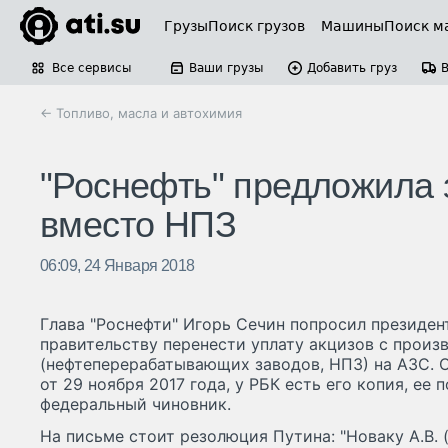
Грузы
Поиск грузов
Машины
Поиск м
Все сервисы
Ваши грузы
Добавить груз
← Топливо, масла и автохимия
"Роснефть" предложила 
вместо НПЗ
06:09, 24 Января 2018
Глава "Роснефти" Игорь Сечин попросил президе
правительству перенести уплату акцизов с произ
(нефтеперерабатывающих заводов, НПЗ) на АЗС. О
от 29 ноября 2017 года, у РБК есть его копия, ее
федеральный чиновник.
На письме стоит резолюция Путина: "Новаку А.В. (