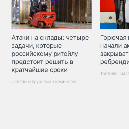
Горючая 
Атаки на склады: четыре
начали а
задачи, которые
закрыват
российскому ритейлу
ребренд
предстоит решить в
кратчайшие сроки
Топливо, мас
Склады и грузовые терминалы