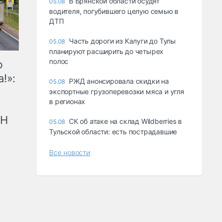
В Брянской области осудят
05.08
водителя, погубившего целую семью в
ДТП
Часть дороги из Калуги до Тулы
05.08
планируют расширить до четырех
полос
ю
!»:
РЖД анонсировала скидки на
05.08
экспортные грузоперевозки мяса и угля
в регионах
рН
СК об атаке на склад Wildberries в
05.08
Тульской области: есть пострадавшие
Все новости