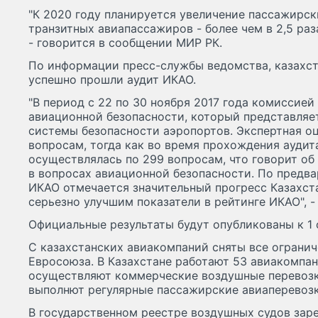
"К 2020 году планируется увеличение пассажирск
транзитных авиапассажиров - более чем в 2,5 раза
- говорится в сообщении МИР РК.
По информации пресс-службы ведомства, казахс
успешно прошли аудит ИКАО.
"В период с 22 по 30 ноября 2017 года комиссией
авиационной безопасности, который представляе
системы безопасности аэропортов. Экспертная о
вопросам, тогда как во время прохождения аудит
осуществлялась по 299 вопросам, что говорит о
в вопросах авиационной безопасности. По предв
ИКАО отмечается значительный прогресс Казахста
серьезно улучшим показатели в рейтинге ИКАО", -
Официальные результаты будут опубликованы к 1 
С казахстанских авиакомпаний сняты все огранич
Евросоюза. В Казахстане работают 53 авиакомпа
осуществляют коммерческие воздушные перевозки
выполнют регулярные пассажирские авиаперевозки
В государственном реестре воздушных судов зар