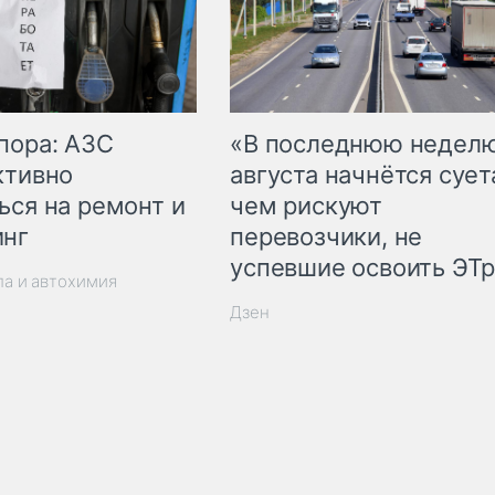
пора: АЗС
«В последнюю недел
ктивно
августа начнётся суета
ься на ремонт и
чем рискуют
инг
перевозчики, не
успевшие освоить ЭТ
ла и автохимия
Дзен