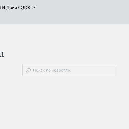
ТИ-Доки (ЭДО)
а