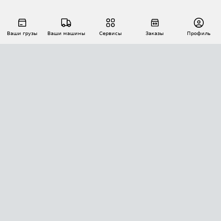
Ваши грузы
Ваши машины
Сервисы
Заказы
Профиль
АВТОМАТИЗАЦИЯ ПЕРЕВОЗОК
Площадки
Заказы
Торги
Тендеры
АТИ-Доки
GPS-мониторинг
АТИ Мессенджер
Цепочки грузов
API ATI.SU
ПОЛЕЗНОЕ
Расчет расстояний
БЕЗОПАСНОСТЬ
Академия ATI.SU
ATI.SU о безопасности
Звезды ATI.SU на вашем сайте
КОНТАКТЫ И ТАРИФЫ
Памятка по проверке контрагентов
Индекс ATI.SU FTL РФ
О системе ATI.SU
Светофор+
Средние ставки
ИНФОРМАЦИЯ