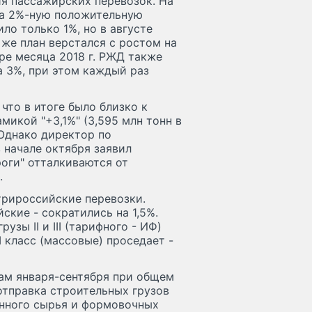
ия пассажирских перевозок. На
ала 2%-ную положительную
ло только 1%, но в августе
 же план верстался с ростом на
ыре месяца 2018 г. РЖД также
 3%, при этом каждый раз
что в итоге было близко к
амикой "+3,1%" (3,595 млн тонн в
 Однако директор по
начале октября заявил
оги" отталкиваются от
.
утрироссийские перевозки.
ские - сократились на 1,5%.
зы II и III (тарифного - ИФ)
I класс (массовые) проседает -
гам января-сентября при общем
 отправка строительных грузов
ленного сырья и формовочных