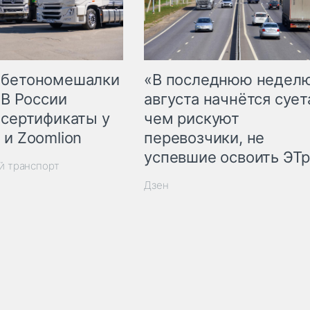
 бетономешалки
«В последнюю недел
 В России
августа начнётся суета
 сертификаты у
чем рискуют
 и Zoomlion
перевозчики, не
успевшие освоить ЭТ
й транспорт
Дзен