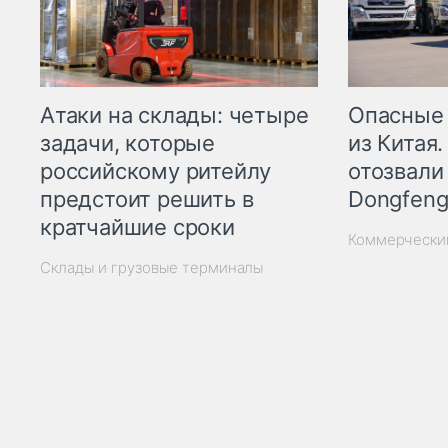
Опасные
Атаки на склады: четыре
из Китая.
задачи, которые
отозвали
российскому ритейлу
Dongfeng
предстоит решить в
кратчайшие сроки
Коммерчески
Склады и грузовые терминалы