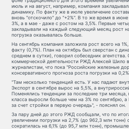
фоне традиционного для этого времени увеличен
июль и на август, например, компания закладыв
динамику. По факту же в июле увеличение состави
вновь "отскочило" до "+2%". В то же время в июне
3%, а в мае - даже с ростом на 3,5%. Первые чет
закладывали на каждый следующий месяц рост на
погрузка оказывалась больше.
На сентябрь компания заложила рост всего на 1%, 
факту (0,7%). План на октябрь был сверстан с дин
среднем в сутки), говорил собеседник агентства.
коммерческой деятельности РЖД Алексей Шило в 
журналистам, что пока "Российские железные дор
консервативного прогноза роста погрузки на 0,2%
"Там несколько тенденций есть. У нас падают вн
Экспорт в сентябре вырос на 5,5%, а внутрироссий
Поменялись тенденции за последние три месяца, гру
класса выросли больше чем на 3% по сентябрю, а 
за счет стройки в первую очередь", - пояснял он.
За пару дней до этого РЖД сообщали, что по ито
увеличении погрузки на 2,7% (до 962,3 млн тонн)
сократилась на 6,1% (до 95,7 млн тонн), промыш