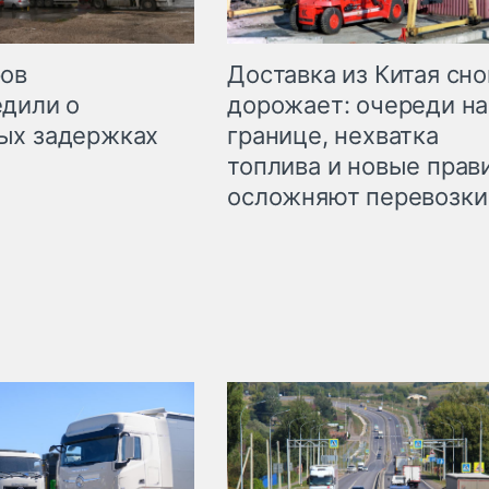
Доставка из Китая сно
ров
дорожает: очереди на
дили о
границе, нехватка
ых задержках
топлива и новые прав
осложняют перевозки