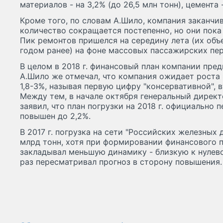
материалов - на 3,2% (до 26,5 млн тонн), цемента -
Кроме того, по словам А.Шило, компания заканчи
количество сокращается постепенно, но они пока н
Пик ремонтов пришелся на середину лета (их объ
годом ранее) на фоне массовых пассажирских пер
В целом в 2018 г. финансовый план компании предп
А.Шило же отмечал, что компания ожидает роста э
1,8-3%, называя первую цифру "консервативной", 
Между тем, в начале октября генеральный дирек
заявил, что план погрузки на 2018 г. официально 
повышен до 2,2%.
В 2017 г. погрузка на сети "Российских железных д
млрд тонн, хотя при формировании финансового 
закладывал меньшую динамику - близкую к нулево
раз пересматривал прогноз в сторону повышения.