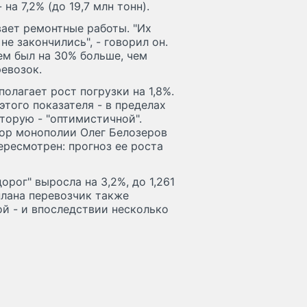
 на 7,2% (до 19,7 млн тонн).
вает ремонтные работы. "Их
е закончились", - говорил он.
ем был на 30% больше, чем
евозок.
олагает рост погрузки на 1,8%.
того показателя - в пределах
вторую - "оптимистичной".
тор монополии Олег Белозеров
пересмотрен: прогноз ее роста
орог" выросла на 3,2%, до 1,261
плана перевозчик также
й - и впоследствии несколько