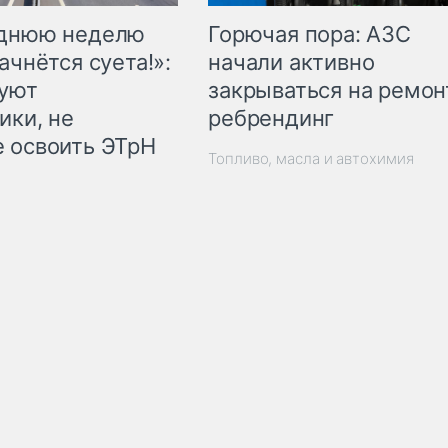
Горючая пора: АЗС
еднюю неделю
начали активно
ачнётся суета!»:
закрываться на ремон
куют
ребрендинг
ики, не
 освоить ЭТрН
Топливо, масла и автохимия