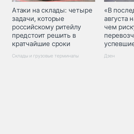
Атаки на склады: четыре
«В посл
задачи, которые
августа н
российскому ритейлу
чем рис
предстоит решить в
перевозч
кратчайшие сроки
успевшие
Склады и грузовые терминалы
Дзен