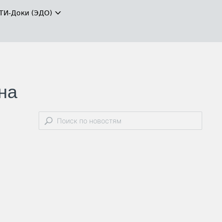
ТИ-Доки (ЭДО)
на