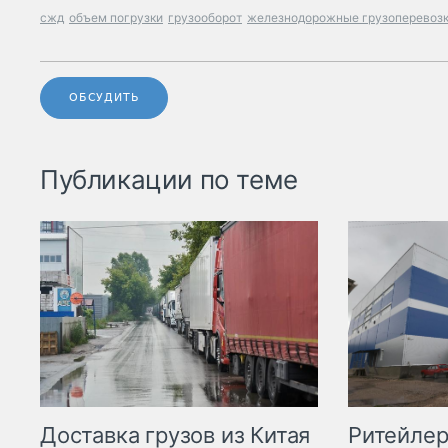
сжд
объем погрузки
грузооборот
железнодорожные грузоперевоз
ОБСУДИТЬ
Публикации по теме
Ритейле
Доставка грузов из Китая