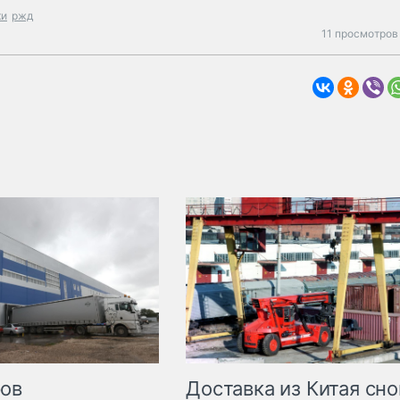
ки
ржд
11 просмотров
Доставка из Китая сно
ров