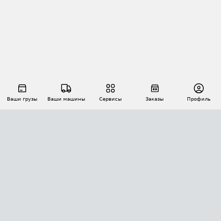
Ваши грузы
Ваши машины
Сервисы
Заказы
Профиль
АВТОМАТИЗАЦИЯ ПЕРЕВОЗОК
Площадки
Заказы
Торги
Тендеры
АТИ-Доки
GPS-мониторинг
АТИ Мессенджер
Цепочки грузов
API ATI.SU
ПОЛЕЗНОЕ