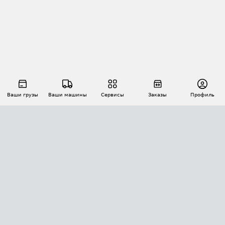
Ваши грузы
Ваши машины
Сервисы
Заказы
Профиль
АВТОМАТИЗАЦИЯ ПЕРЕВОЗОК
Площадки
Заказы
Торги
Тендеры
АТИ-Доки
GPS-мониторинг
АТИ Мессенджер
Цепочки грузов
API ATI.SU
ПОЛЕЗНОЕ