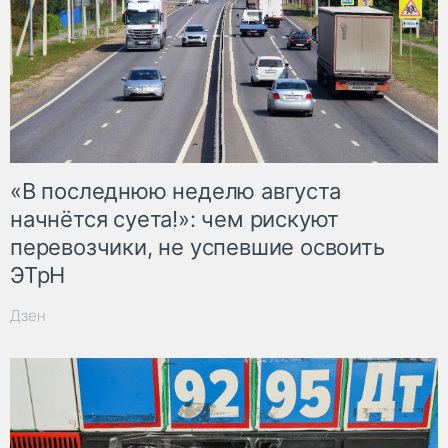
«В последнюю неделю августа
начнётся суета!»: чем рискуют
перевозчики, не успевшие освоить
ЭТрН
Дзен