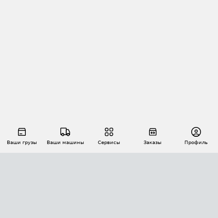
Ваши грузы
Ваши машины
Сервисы
Заказы
Профиль
АВТОМАТИЗАЦИЯ ПЕРЕВОЗОК
Площадки
Заказы
Торги
Тендеры
АТИ-Доки