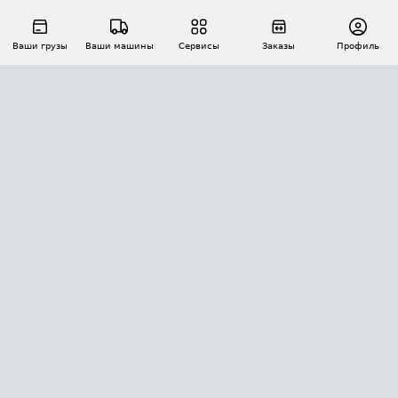
Ваши грузы
Ваши машины
Сервисы
Заказы
Профиль
АВТОМАТИЗАЦИЯ ПЕРЕВОЗОК
Площадки
Заказы
Торги
Тендеры
АТИ-Доки
GPS-мониторинг
АТИ Мессенджер
Цепочки грузов
API ATI.SU
ПОЛЕЗНОЕ
Расчет расстояний
БЕЗОПАСНОСТЬ
Академия ATI.SU
ATI.SU о безопасности
Звезды ATI.SU на вашем сайте
КОНТАКТЫ И ТАРИФЫ
Памятка по проверке контрагентов
Индекс ATI.SU FTL РФ
О системе ATI.SU
Светофор+
Средние ставки
ИНФОРМАЦИЯ
Контактная информация