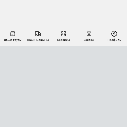
Ваши грузы
Ваши машины
Сервисы
Заказы
Профиль
АВТОМАТИЗАЦИЯ ПЕРЕВОЗОК
Площадки
Заказы
Торги
Тендеры
АТИ-Доки
GPS-мониторинг
АТИ Мессенджер
Цепочки грузов
API ATI.SU
ПОЛЕЗНОЕ
Расчет расстояний
БЕЗОПАСНОСТЬ
Академия ATI.SU