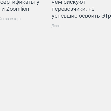
 сертификаты у
чем рискуют
 и Zoomlion
перевозчики, не
успевшие освоить ЭТ
й транспорт
Дзен