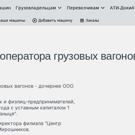
ашин
Грузовладельцам
Перевозчикам
АТИ-Доки
А
Ваши машины
Добавить машину
Заказы
оператора грузовых вагоно
зовых вагонов - дочернее ООО
х и физлиц-предпринимателей,
года с уставным капиталом 1
зныця".
иректора филиала "Центр
Мирошников.