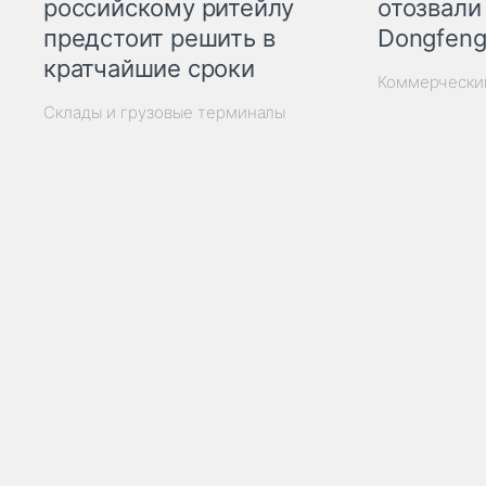
отозвали
российскому ритейлу
Dongfeng
предстоит решить в
кратчайшие сроки
Коммерчески
Склады и грузовые терминалы