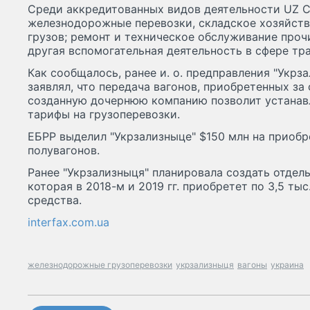
Среди аккредитованных видов деятельности UZ C
железнодорожные перевозки, складское хозяйств
грузов; ремонт и техническое обслуживание проч
другая вспомогательная деятельность в сфере тр
Как сообщалось, ранее и. о. предправления "Укрз
заявлял, что передача вагонов, приобретенных за 
созданную дочернюю компанию позволит устанав
тарифы на грузоперевозки.
ЕБРР выделил "Укрзализныце" $150 млн на приобр
полувагонов.
Ранее "Укрзализныця" планировала создать отдел
которая в 2018-м и 2019 гг. приобретет по 3,5 тыс
средства.
interfax.com.ua
железнодорожные грузоперевозки
укрзализныця
вагоны
украина