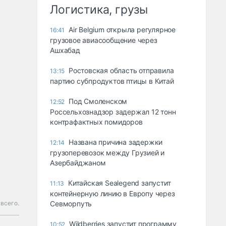
Логистика, грузы
Air Belgium открыла регулярное
16:41
грузовое авиасообщение через
Ашхабад
Ростовская область отправила
13:15
партию субпродуктов птицы в Китай
Под Смоленском
12:52
Россельхознадзор задержал 12 тонн
контрафактных помидоров
Названа причина задержки
12:14
грузоперевозок между Грузией и
Азербайджаном
Китайская Sealegend запустит
11:13
контейнерную линию в Европу через
всего.
Севморпуть
Wildberries запустит программу
10:52