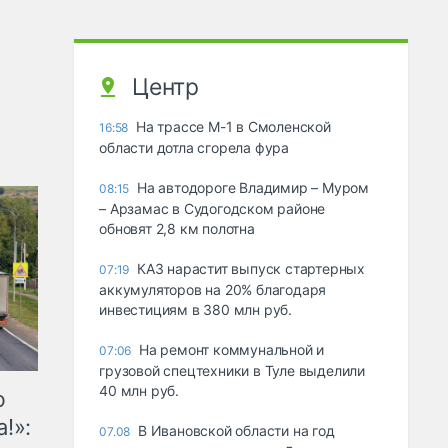
Центр
На трассе М-1 в Смоленской
16:58
области дотла сгорела фура
На автодороге Владимир – Муром
08:15
– Арзамас в Судогодском районе
обновят 2,8 км полотна
КАЗ нарастит выпуск стартерных
07:19
аккумуляторов на 20% благодаря
инвестициям в 380 млн руб.
На ремонт коммунальной и
07:06
грузовой спецтехники в Туле выделили
40 млн руб.
ю
!»:
В Ивановской области на год
07.08