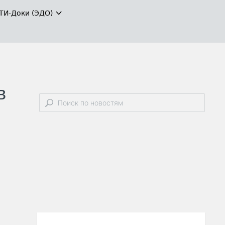
ТИ-Доки (ЭДО)
в