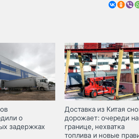
Доставка из Китая сно
ров
дорожает: очереди на
дили о
границе, нехватка
ых задержках
топлива и новые прав