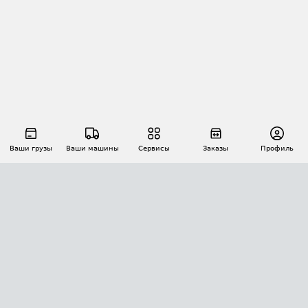
Ваши грузы
Ваши машины
Сервисы
Заказы
Профиль
АВТОМАТИЗАЦИЯ ПЕРЕВОЗОК
Площадки
Заказы
Торги
Тендеры
АТИ-Доки
GPS-мониторинг
АТИ Мессенджер
Цепочки грузов
API ATI.SU