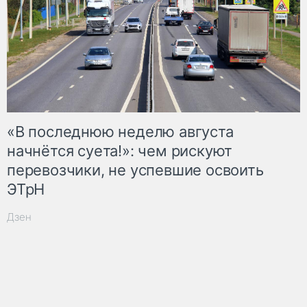
«В последнюю неделю августа
начнётся суета!»: чем рискуют
перевозчики, не успевшие освоить
ЭТрН
Дзен