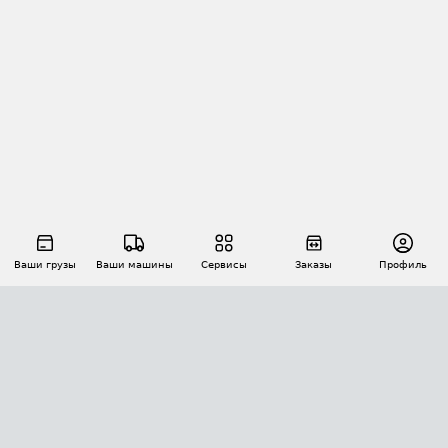
Ваши грузы
Ваши машины
Сервисы
Заказы
Профиль
АВТОМАТИЗАЦИЯ ПЕРЕВОЗОК
Площадки
Заказы
Торги
Тендеры
АТИ-Доки
GPS-мониторинг
АТИ Мессенджер
Цепочки грузов