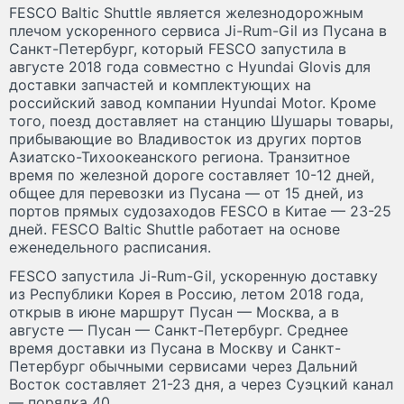
FESCO Baltic Shuttle является железнодорожным
плечом ускоренного сервиса Ji-Rum-Gil из Пусана в
Санкт-Петербург, который FESCO запустила в
августе 2018 года совместно с Hyundai Glovis для
доставки запчастей и комплектующих на
российский завод компании Hyundai Motor. Кроме
того, поезд доставляет на станцию Шушары товары,
прибывающие во Владивосток из других портов
Азиатско-Тихоокеанского региона. Транзитное
время по железной дороге составляет 10-12 дней,
общее для перевозки из Пусана — от 15 дней, из
портов прямых судозаходов FESCO в Китае — 23-25
дней. FESCO Baltic Shuttle работает на основе
еженедельного расписания.
FESCO запустила Ji-Rum-Gil, ускоренную доставку
из Республики Корея в Россию, летом 2018 года,
открыв в июне маршрут Пусан — Москва, а в
августе — Пусан — Санкт-Петербург. Среднее
время доставки из Пусана в Москву и Санкт-
Петербург обычными сервисами через Дальний
Восток составляет 21-23 дня, а через Суэцкий канал
— порядка 40.