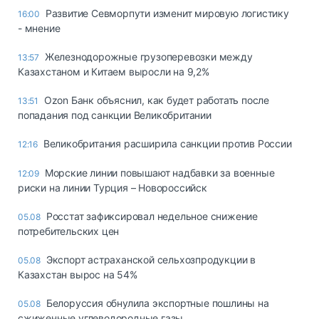
Развитие Севморпути изменит мировую логистику
16:00
- мнение
Железнодорожные грузоперевозки между
13:57
Казахстаном и Китаем выросли на 9,2%
Ozon Банк объяснил, как будет работать после
13:51
попадания под санкции Великобритании
Великобритания расширила санкции против России
12:16
Морские линии повышают надбавки за военные
12:09
риски на линии Турция – Новороссийск
Росстат зафиксировал недельное снижение
05.08
потребительских цен
Экспорт астраханской сельхозпродукции в
05.08
Казахстан вырос на 54%
Белоруссия обнулила экспортные пошлины на
05.08
сжиженные углеводородные газы