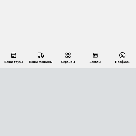
Ваши грузы
Ваши машины
Сервисы
Заказы
Профиль
АВТОМАТИЗАЦИЯ ПЕРЕВОЗОК
Площадки
Заказы
Торги
Тендеры
АТИ-Доки
GPS-мониторинг
АТИ Мессенджер
Цепочки грузов
API ATI.SU
ПОЛЕЗНОЕ