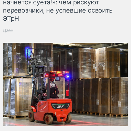
начнётся суета!»: чем рискуют
перевозчики, не успевшие освоить
ЭТрН
Дзен