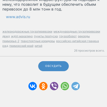
нему, что позволит в будущем обеспечить объем
перевозок до 8 млн тонн в год.
www.advis.ru
железнодорожные грузоперевозки
международные грузоперевозки
двжд
ждпп махалино
пункты пропуска
грузооборот
рекорды
приморье-2
транспортные коридоры
российско-китайская граница
ржд
приморский край
китай
26 просмотров всего.
ОБСУДИТЬ