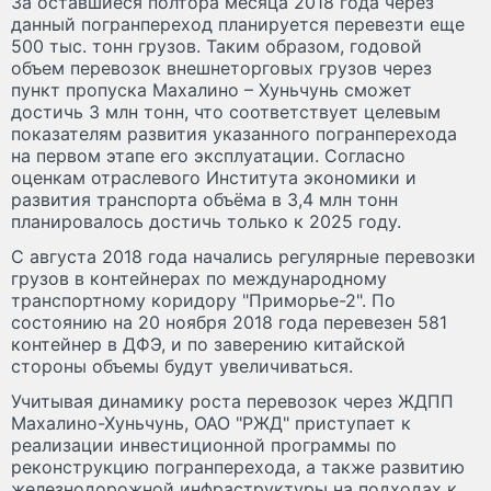
За оставшиеся полтора месяца 2018 года через
данный погранпереход планируется перевезти еще
500 тыс. тонн грузов. Таким образом, годовой
объем перевозок внешнеторговых грузов через
пункт пропуска Махалино – Хуньчунь сможет
достичь 3 млн тонн, что соответствует целевым
показателям развития указанного погранперехода
на первом этапе его эксплуатации. Согласно
оценкам отраслевого Института экономики и
развития транспорта объёма в 3,4 млн тонн
планировалось достичь только к 2025 году.
С августа 2018 года начались регулярные перевозки
грузов в контейнерах по международному
транспортному коридору "Приморье-2". По
состоянию на 20 ноября 2018 года перевезен 581
контейнер в ДФЭ, и по заверению китайской
стороны объемы будут увеличиваться.
Учитывая динамику роста перевозок через ЖДПП
Махалино-Хуньчунь, ОАО "РЖД" приступает к
реализации инвестиционной программы по
реконструкцию погранперехода, а также развитию
железнодорожной инфраструктуры на подходах к