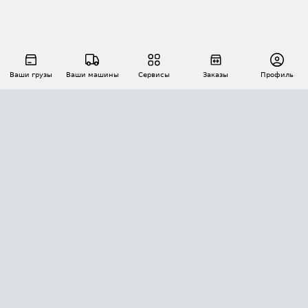
Ваши грузы
Ваши машины
Сервисы
Заказы
Профиль
АВТОМАТИЗАЦИЯ ПЕРЕВОЗОК
Площадки
Заказы
Торги
Тендеры
АТИ-Доки
GPS-мониторинг
АТИ Мессенджер
Цепочки грузов
API ATI.SU
ПОЛЕЗНОЕ
Расчет расстояний
БЕЗОПАСНОСТЬ
Академия ATI.SU
ATI.SU о безопасности
Звезды ATI.SU на вашем сайте
КОНТАКТЫ И ТАРИФЫ