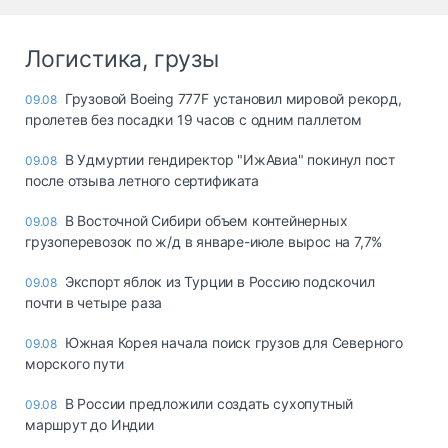
Логистика, грузы
Грузовой Boeing 777F установил мировой рекорд,
09.08
пролетев без посадки 19 часов с одним паллетом
В Удмуртии гендиректор "ИжАвиа" покинул пост
09.08
после отзыва летного сертификата
В Восточной Сибири объем контейнерных
09.08
грузоперевозок по ж/д в январе-июле вырос на 7,7%
Экспорт яблок из Турции в Россию подскочил
09.08
почти в четыре раза
Южная Корея начала поиск грузов для Северного
09.08
морского пути
В России предложили создать сухопутный
09.08
маршрут до Индии