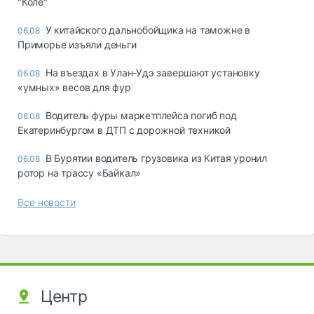
"Коле"
У китайского дальнобойщика на таможне в
06.08
Приморье изъяли деньги
Ha въeздax в Улaн-Удэ зaвepшaют ycтaнoвкy
06.08
«yмныx» вecoв для фyp
Водитель фуры маркетплейса погиб под
06.08
Екатеринбургом в ДТП с дорожной техникой
В Бурятии водитель грузовика из Китая уронил
06.08
ротор на трассу «Байкал»
Все новости
Центр