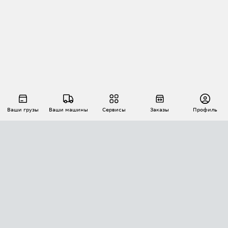
Ваши грузы
Ваши машины
Сервисы
Заказы
Профиль
АВТОМАТИЗАЦИЯ ПЕРЕВОЗОК
Площадки
Заказы
Торги
Тендеры
АТИ-Доки
GPS-мониторинг
АТИ Мессенджер
Цепочки грузов
API ATI.SU