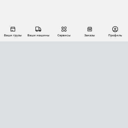
Ваши грузы
Ваши машины
Сервисы
Заказы
Профиль
АВТОМАТИЗАЦИЯ ПЕРЕВОЗОК
Площадки
Заказы
Торги
Тендеры
АТИ-Доки
GPS-мониторинг
АТИ Мессенджер
Цепочки грузов
API ATI.SU
ПОЛЕЗНОЕ
Расчет расстояний
БЕЗОПАСНОСТЬ
Академия ATI.SU
ATI.SU о безопасности
Звезды ATI.SU на вашем сайте