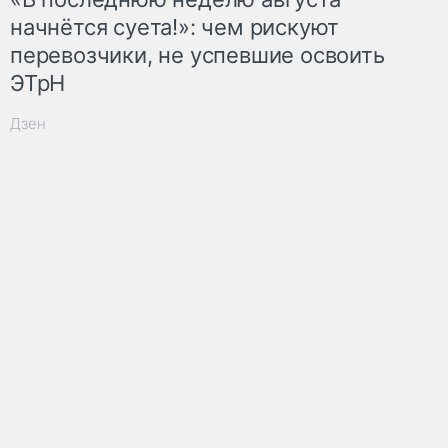
начнётся суета!»: чем рискуют
перевозчики, не успевшие освоить
ЭТрН
Дзен