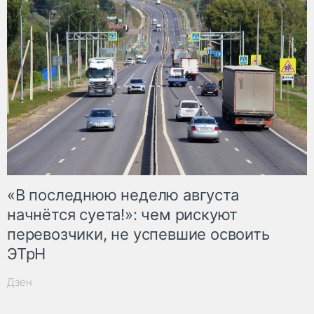
«В последнюю неделю августа
начнётся суета!»: чем рискуют
перевозчики, не успевшие освоить
ЭТрН
Дзен