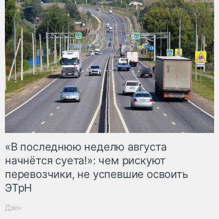
«В последнюю неделю августа
начнётся суета!»: чем рискуют
перевозчики, не успевшие освоить
ЭТрН
Дзен