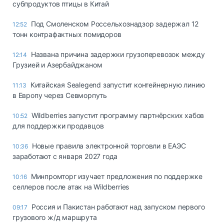
субпродуктов птицы в Китай
Под Смоленском Россельхознадзор задержал 12
12:52
тонн контрафактных помидоров
Названа причина задержки грузоперевозок между
12:14
Грузией и Азербайджаном
Китайская Sealegend запустит контейнерную линию
11:13
в Европу через Севморпуть
Wildberries запустит программу партнёрских хабов
10:52
для поддержки продавцов
Новые правила электронной торговли в ЕАЭС
10:36
заработают с января 2027 года
Минпромторг изучает предложения по поддержке
10:16
селлеров после атак на Wildberries
Россия и Пакистан работают над запуском первого
09:17
грузового ж/д маршрута