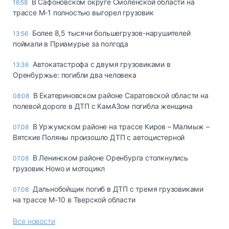
В Сафоновском округе Смоленской области на
16:58
трассе М-1 полностью выгорел грузовик
Более 8,5 тысячи большегрузов-нарушителей
13:56
поймали в Приамурье за полгода
Автокатастрофа с двумя грузовиками в
13:36
Оренбуржье: погибли два человека
В Екатериновском районе Саратовской области на
08:08
полевой дороге в ДТП с КамАЗом погибла женщина
В Уржумском районе на трассе Киров – Малмыж –
07.08
Вятские Поляны произошло ДТП с автоцистерной
В Ленинском районе Оренбурга столкнулись
07.08
грузовик Howo и мотоцикл
Дальнобойщик погиб в ДТП с тремя грузовиками
07.08
на трассе М-10 в Тверской области
Все новости