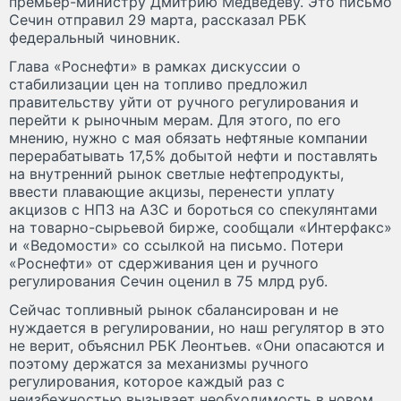
премьер-министру Дмитрию Медведеву. Это письмо
Сечин отправил 29 марта, рассказал РБК
федеральный чиновник.
Глава «Роснефти» в рамках дискуссии о
стабилизации цен на топливо предложил
правительству уйти от ручного регулирования и
перейти к рыночным мерам. Для этого, по его
мнению, нужно с мая обязать нефтяные компании
перерабатывать 17,5% добытой нефти и поставлять
на внутренний рынок светлые нефтепродукты,
ввести плавающие акцизы, перенести уплату
акцизов с НПЗ на АЗС и бороться со спекулянтами
на товарно-сырьевой бирже, сообщали «Интерфакс»
и «Ведомости» со ссылкой на письмо. Потери
«Роснефти» от сдерживания цен и ручного
регулирования Сечин оценил в 75 млрд руб.
Сейчас топливный рынок сбалансирован и не
нуждается в регулировании, но наш регулятор в это
не верит, объяснил РБК Леонтьев. «Они опасаются и
поэтому держатся за механизмы ручного
регулирования, которое каждый раз с
неизбежностью вызывает необходимость в новом