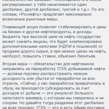
регулировании: у тебя накапливается один
дисбаланс, другой дисбаланс, третий и т.д.». По его
словам, «Роснефть» предлагает максимально
возможные рыночные меры.
Плавающий акциз позволит стабилизировать и цены
на бензин и другие нефтепродукты, и доходы
бюджета: при высокой цене на нефть государство
может снизить акцизы, что будет компенсировано
дополнительными налогами (НДПИ и пошлиной) от
продажи дорого сырья, а при низких ценах на нефть,
наоборот, повысить ставки, объяснил Леонтьев.
Вторая мера — обязательство для нефтяников
направлять на переработку 17,5% добываемой нефти
— должна поровну распространить низкую
доходность или убытки от переработки на всю
отрасль. «Сейчас у нас переработка превратилась в
обузу, ее приходится субсидировать за счет
доходов от добычи — это результат большого
налогового маневра, с которым мы смирились и не
спорим. Но давайте тогда разделим этот дисбаланс
на всех поровну. 17,5% — это и есть объем поставок