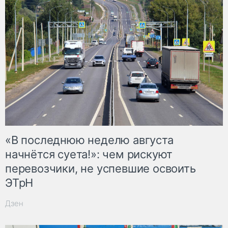
«В последнюю неделю августа
начнётся суета!»: чем рискуют
перевозчики, не успевшие освоить
ЭТрН
Дзен