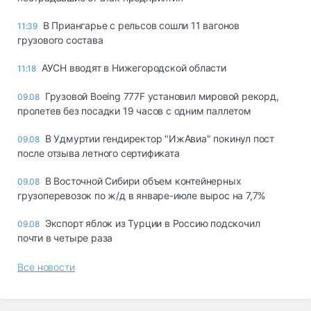
В Приангарье с рельсов сошли 11 вагонов
11:39
грузового состава
АУСН вводят в Нижегородской области
11:18
Грузовой Boeing 777F установил мировой рекорд,
09.08
пролетев без посадки 19 часов с одним паллетом
В Удмуртии гендиректор "ИжАвиа" покинул пост
09.08
после отзыва летного сертификата
В Восточной Сибири объем контейнерных
09.08
грузоперевозок по ж/д в январе-июле вырос на 7,7%
Экспорт яблок из Турции в Россию подскочил
09.08
почти в четыре раза
Все новости