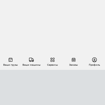
Ваши грузы
Ваши машины
Сервисы
Заказы
Профиль
АВТОМАТИЗАЦИЯ ПЕРЕВОЗОК
Площадки
Заказы
Торги
Тендеры
АТИ-Доки
GPS-мониторинг
АТИ Мессенджер
Цепочки грузов