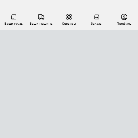
Ваши грузы
Ваши машины
Сервисы
Заказы
Профиль
АВТОМАТИЗАЦИЯ ПЕРЕВОЗОК
Площадки
Заказы
Торги
Тендеры
АТИ-Доки
GPS-мониторинг
АТИ Мессенджер
Цепочки грузов
API ATI.SU
ПОЛЕЗНОЕ
Расчет расстояний
БЕЗОПАСНОСТЬ
Академия ATI.SU
ATI.SU о безопасности
Звезды ATI.SU на вашем сайте
КОНТАКТЫ И ТАРИФЫ
Памятка по проверке контрагентов
Индекс ATI.SU FTL РФ
О системе ATI.SU
Светофор+