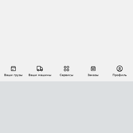
Ваши грузы
Ваши машины
Сервисы
Заказы
Профиль
АВТОМАТИЗАЦИЯ ПЕРЕВОЗОК
Площадки
Заказы
Торги
Тендеры
АТИ-Доки
GPS-мониторинг
АТИ Мессенджер
Цепочки грузов
API ATI.SU