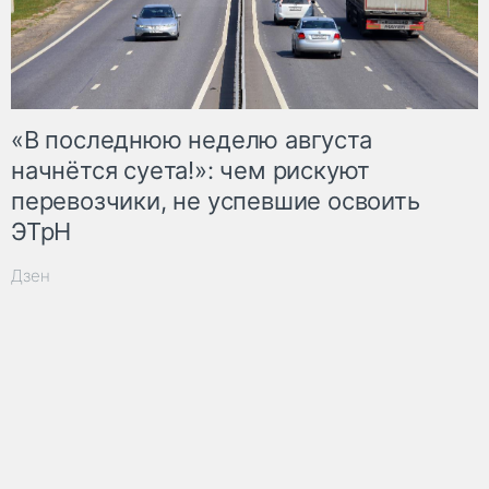
«В последнюю неделю августа
начнётся суета!»: чем рискуют
перевозчики, не успевшие освоить
ЭТрН
Дзен