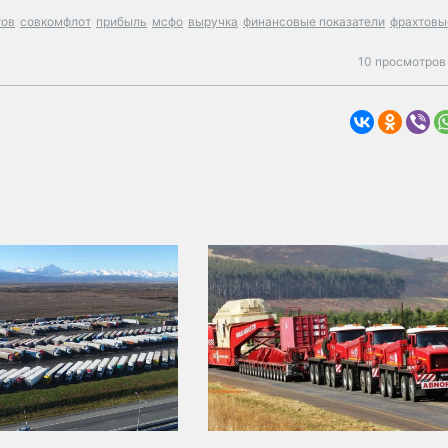
тов
совкомфлот
прибыль
мсфо
выручка
финансовые показатели
фрахтовы
10 просмотров 