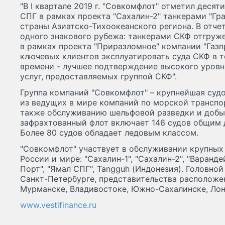
"В I квартале 2019 г. "Совкомфлот" отметил деся
СПГ в рамках проекта "Сахалин-2" танкерами "Гра
страны Азиатско-Тихоокеанского региона. В отч
одного знакового рубежа: танкерами СКФ отгруж
в рамках проекта "Приразломное" компании "Газп
ключевых клиентов эксплуатировать суда СКФ в т
времени - лучшее подтверждение высокого уровн
услуг, предоставляемых группой СКФ".
Группа компаний "Совкомфлот" – крупнейшая суд
из ведущих в мире компаний по морской транспо
также обслуживанию шельфовой разведки и добыч
зафрахтованный флот включает 146 судов общим д
Более 80 судов обладает ледовым классом.
"Совкомфлот" участвует в обслуживании крупных
России и мире: "Сахалин-1", "Сахалин-2", "Варанд
Порт", "Ямал СПГ", Tangguh (Индонезия). Головно
Санкт-Петербурге, представительства расположе
Мурманске, Владивостоке, Южно-Сахалинске, Лон
www.vestifinance.ru