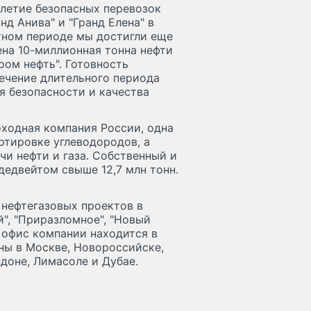
тилетие безопасных перевозок
нд Анива" и "Гранд Елена" в
етном периоде мы достигли еще
ена 10-миллионная тонна нефти
ром нефть". Готовность
ечение длительного периода
я безопасности и качества
оходная компания России, одна
ртировке углеводородов, а
и нефти и газа. Собственный и
едвейтом свыше 12,7 млн тонн.
 нефтегазовых проектов в
ей", "Приразломное", "Новый
й офис компании находится в
ны в Москве, Новороссийске,
доне, Лимасоле и Дубае.