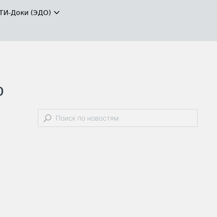
ТИ-Доки (ЭДО)
о