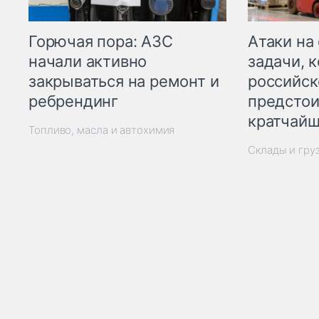
Горючая пора: АЗС
Атаки на
начали активно
задачи, 
закрываться на ремонт и
российск
ребрендинг
предстои
кратчайш
Топливо, масла и автохимия
Склады и гру