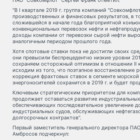
ПАО "Совкомфлот" Сергей Франк отметил:
"В I квартале 2019 г. группа компаний "Совкомфл
производственных и финансовых результатов, в т
сложившейся в начале года благоприятной конъю
конвенциональных перевозок нефти и нефтепроду
доходы компании от перевозки сырой нефти выро
аналогичным периодом прошлого года.
Хотя спотовые ставки пока не достигли своих ср
они превысили беспрецедентно низкие уровни 201
сохраняем осторожный оптимизм в отношении II к
исходим из того, что поэтапное восстановление 
коррекция фрахтовых ставок в сегменте морской
энергоносителей сохранится в 2019 г. и будет про
Ключевым стратегическим приоритетом для компа
продолжает оставаться развитие индустриальных
обеспечивающих последовательное увеличение до
индустриальных судов, обслуживающих нефтегаз
долгосрочных контрактов".
Первый заместитель генерального директора ПАО
Амбросов подчеркнул: