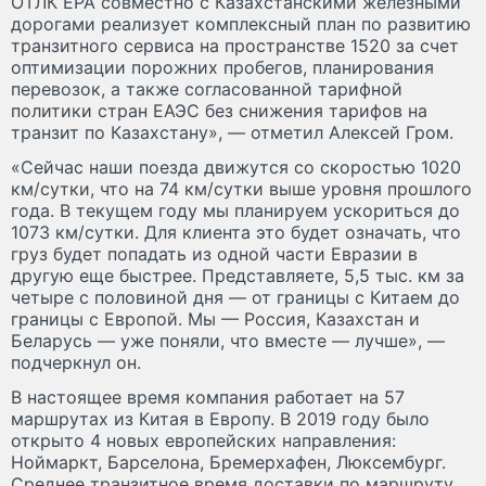
ОТЛК ЕРА совместно с Казахстанскими железными
дорогами реализует комплексный план по развитию
транзитного сервиса на пространстве 1520 за счет
оптимизации порожних пробегов, планирования
перевозок, а также согласованной тарифной
политики стран ЕАЭС без снижения тарифов на
транзит по Казахстану», — отметил Алексей Гром.
«Сейчас наши поезда движутся со скоростью 1020
км/сутки, что на 74 км/сутки выше уровня прошлого
года. В текущем году мы планируем ускориться до
1073 км/сутки. Для клиента это будет означать, что
груз будет попадать из одной части Евразии в
другую еще быстрее. Представляете, 5,5 тыс. км за
четыре с половиной дня — от границы с Китаем до
границы с Европой. Мы — Россия, Казахстан и
Беларусь — уже поняли, что вместе — лучше», —
подчеркнул он.
В настоящее время компания работает на 57
маршрутах из Китая в Европу. В 2019 году было
открыто 4 новых европейских направления:
Ноймаркт, Барселона, Бремерхафен, Люксембург.
Среднее транзитное время доставки по маршруту