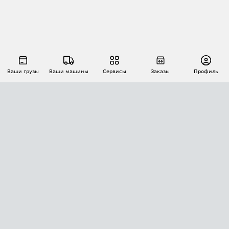
Ваши грузы
Ваши машины
Сервисы
Заказы
Профиль
АВТОМАТИЗАЦИЯ ПЕРЕВОЗОК
Площадки
Заказы
Торги
Тендеры
АТИ-Доки
GPS-мониторинг
АТИ Мессенджер
Цепочки грузов
API ATI.SU
ПОЛЕЗНОЕ
Расчет расстояний
БЕЗОПАСНОСТЬ
Академия ATI.SU