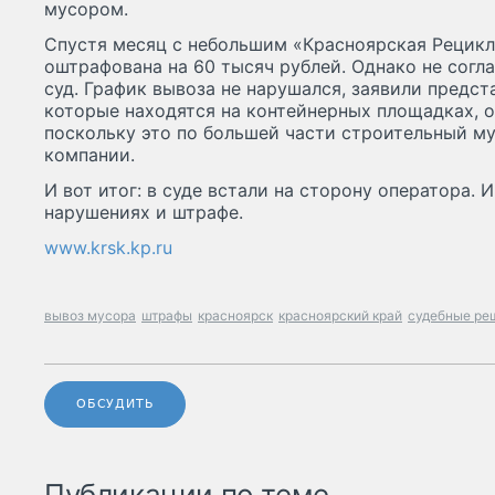
мусором.
Спустя месяц с небольшим «Красноярская Рецикл
оштрафована на 60 тысяч рублей. Однако не согл
суд. График вывоза не нарушался, заявили предст
которые находятся на контейнерных площадках, о
поскольку это по большей части строительный му
компании.
И вот итог: в суде встали на сторону оператора. 
нарушениях и штрафе.
www.krsk.kp.ru
вывоз мусора
штрафы
красноярск
красноярский край
судебные ре
ОБСУДИТЬ
Публикации по теме