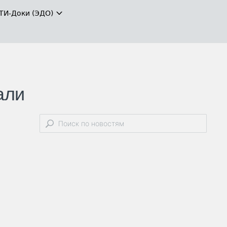
ТИ-Доки (ЭДО)
али