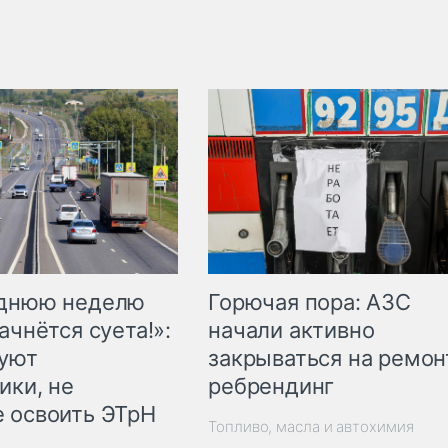
Горючая пора: АЗС
еднюю неделю
начали активно
ачнётся суета!»:
закрываться на ремон
куют
ребрендинг
ики, не
 освоить ЭТрН
Топливо, масла и автохимия