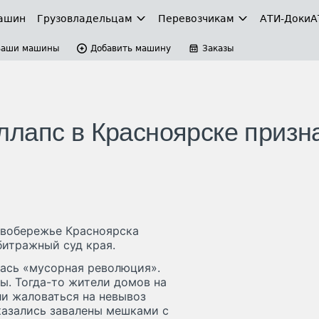
ашин
Грузовладельцам
Перевозчикам
АТИ-Доки
А
Ваши машины
Добавить машину
Заказы
лапс в Красноярске призн
евобережье Красноярска
битражный суд края.
лась «мусорная революция».
ы. Тогда-то жители домов на
ли жаловаться на невывоз
казались завалены мешками с