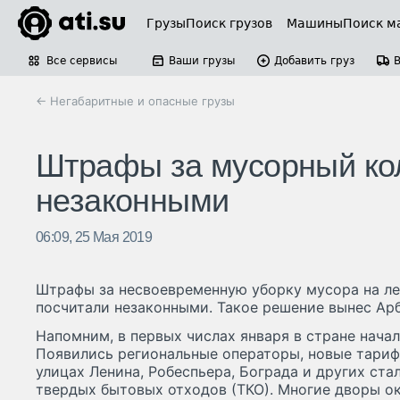
Грузы
Поиск грузов
Машины
Поиск м
Все сервисы
Ваши грузы
Добавить груз
← Негабаритные и опасные грузы
Штрафы за мусорный кол
незаконными
06:09, 25 Мая 2019
Штрафы за несвоевременную уборку мусора на л
посчитали незаконными. Такое решение вынес Ар
Напомним, в первых числах января в стране нача
Появились региональные операторы, новые тариф
улицах Ленина, Робеспьера, Бограда и других ста
твердых бытовых отходов (ТКО). Многие дворы о