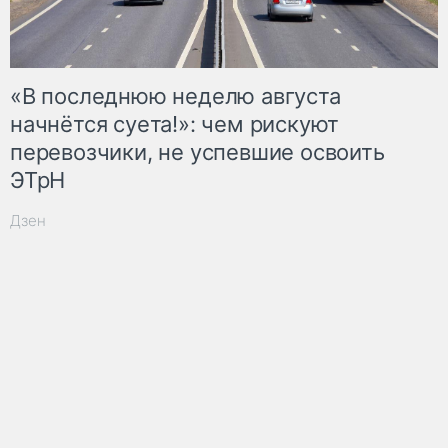
«В последнюю неделю августа
начнётся суета!»: чем рискуют
перевозчики, не успевшие освоить
ЭТрН
Дзен