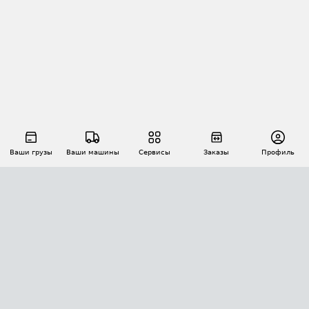
Ваши грузы
Ваши машины
Сервисы
Заказы
Профиль
АВТОМАТИЗАЦИЯ ПЕРЕВОЗОК
Площадки
Заказы
Торги
Тендеры
АТИ-Доки
GPS-мониторинг
АТИ Мессенджер
Цепочки грузов
API ATI.SU