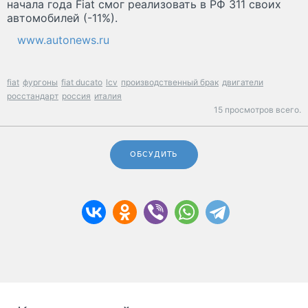
начала года Fiat смог реализовать в РФ 311 своих
автомобилей (-11%).
www.autonews.ru
fiat
фургоны
fiat ducato
lcv
производственный брак
двигатели
росстандарт
россия
италия
15 просмотров всего.
ОБСУДИТЬ