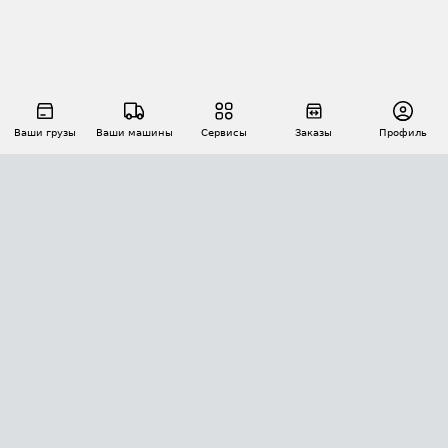
Ваши грузы
Ваши машины
Сервисы
Заказы
Профиль
АВТОМАТИЗАЦИЯ ПЕРЕВОЗОК
Площадки
Заказы
Торги
Тендеры
АТИ-Доки
GPS-мониторинг
АТИ Мессенджер
Цепочки грузов
API ATI.SU
ПОЛЕЗНОЕ
Расчет расстояний
БЕЗОПАСНОСТЬ
Академия ATI.SU
ATI.SU о безопасности