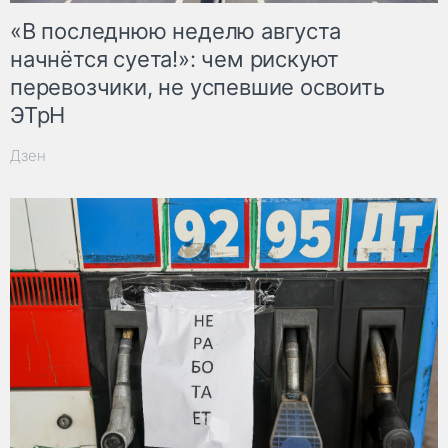
«В последнюю неделю августа
начнётся суета!»: чем рискуют
перевозчики, не успевшие освоить
ЭТрН
Дзен