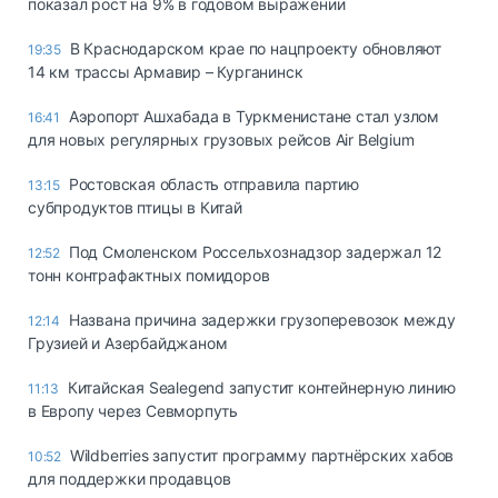
показал рост на 9% в годовом выражении
В Краснодарском крае по нацпроекту обновляют
19:35
14 км трассы Армавир – Курганинск
Аэропорт Ашхабада в Туркменистане стал узлом
16:41
для новых регулярных грузовых рейсов Air Belgium
Ростовская область отправила партию
13:15
субпродуктов птицы в Китай
Под Смоленском Россельхознадзор задержал 12
12:52
тонн контрафактных помидоров
Названа причина задержки грузоперевозок между
12:14
Грузией и Азербайджаном
Китайская Sealegend запустит контейнерную линию
11:13
в Европу через Севморпуть
Wildberries запустит программу партнёрских хабов
10:52
для поддержки продавцов