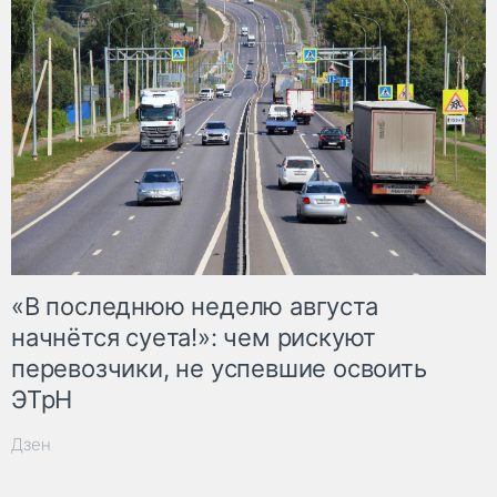
«В последнюю неделю августа
начнётся суета!»: чем рискуют
перевозчики, не успевшие освоить
ЭТрН
Дзен