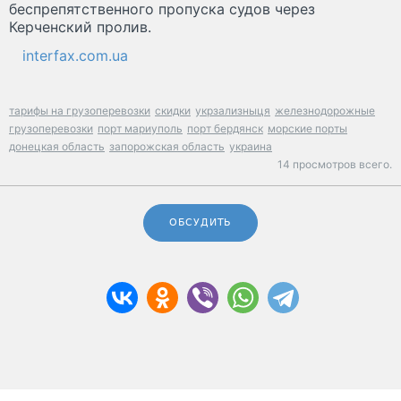
беспрепятственного пропуска судов через
Керченский пролив.
interfax.com.ua
тарифы на грузоперевозки
скидки
укрзализныця
железнодорожные
грузоперевозки
порт мариуполь
порт бердянск
морские порты
донецкая область
запорожская область
украина
14 просмотров всего.
ОБСУДИТЬ