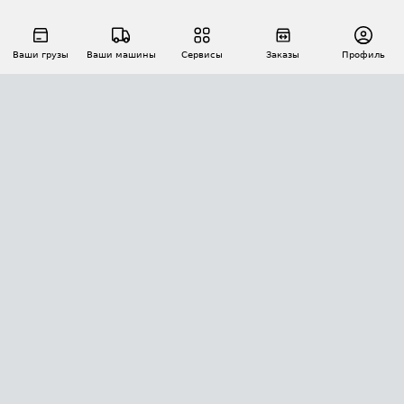
Ваши грузы
Ваши машины
Сервисы
Заказы
Профиль
АВТОМАТИЗАЦИЯ ПЕРЕВОЗОК
Площадки
Заказы
Торги
Тендеры
АТИ-Доки
GPS-мониторинг
АТИ Мессенджер
Цепочки грузов
API ATI.SU
ПОЛЕЗНОЕ
Расчет расстояний
БЕЗОПАСНОСТЬ
Академия ATI.SU
ATI.SU о безопасности
Звезды ATI.SU на вашем сайте
КОНТАКТЫ И ТАРИФЫ
Памятка по проверке контрагентов
Индекс ATI.SU FTL РФ
О системе ATI.SU
Светофор+
Средние ставки
ИНФОРМАЦИЯ