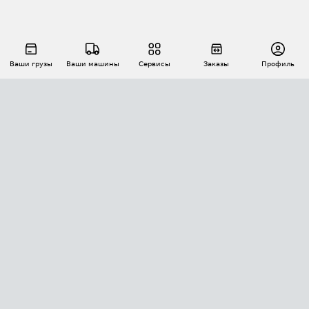
Ваши грузы
Ваши машины
Сервисы
Заказы
Профиль
АВТОМАТИЗАЦИЯ ПЕРЕВОЗОК
Площадки
Заказы
Торги
Тендеры
АТИ-Доки
GPS-мониторинг
АТИ Мессенджер
Цепочки грузов
API ATI.SU
ПОЛЕЗНОЕ
Расчет расстояний
БЕЗОПАСНОСТЬ
Академия ATI.SU
ATI.SU о безопасности
Звезды ATI.SU на вашем сайте
КОНТАКТЫ И ТАРИФЫ
Памятка по проверке контрагентов
Индекс ATI.SU FTL РФ